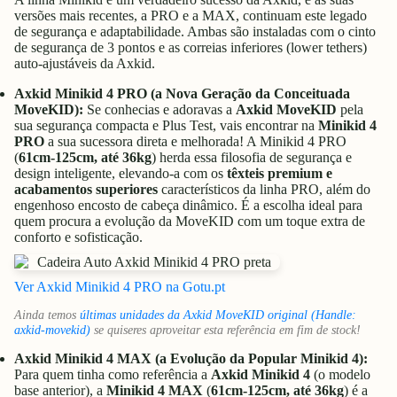
versões mais recentes, a PRO e a MAX, continuam este legado
de segurança e adaptabilidade. Ambas são instaladas com o cinto
de segurança de 3 pontos e as correias inferiores (lower tethers)
auto-ajustáveis da Axkid.
Axkid Minikid 4 PRO (a Nova Geração da Conceituada
MoveKID):
Se conhecias e adoravas a
Axkid MoveKID
pela
sua segurança compacta e Plus Test, vais encontrar na
Minikid 4
PRO
a sua sucessora direta e melhorada! A Minikid 4 PRO
(
61cm-125cm, até 36kg
) herda essa filosofia de segurança e
design inteligente, elevando-a com os
têxteis premium e
acabamentos superiores
característicos da linha PRO, além do
engenhoso encosto de cabeça dinâmico. É a escolha ideal para
quem procura a evolução da MoveKID com um toque extra de
conforto e sofisticação.
Ver Axkid Minikid 4 PRO na Gotu.pt
Ainda temos
últimas unidades da Axkid MoveKID original (Handle:
axkid-movekid)
se quiseres aproveitar esta referência em fim de stock!
Axkid Minikid 4 MAX (a Evolução da Popular Minikid 4):
Para quem tinha como referência a
Axkid Minikid 4
(o modelo
base anterior), a
Minikid 4 MAX
(
61cm-125cm, até 36kg
) é a