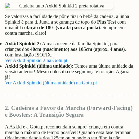
Se valorizas a facilidade de pôr e tirar o bebé da cadeira, a linha
Spinkid é para ti. Junta a segurança de topo do
Plus Test
com
uma útil
rotação de 180º (virada para a porta)
. Sempre em
contra marcha, claro!
Axkid Spinkid 2:
A mais recente da família Spinkid, para
crianças dos
40cm (nascimento) aos 105cm (aprox. 4 anos)
,
com instalação ISOFIX.
Ver Axkid Spinkid 2 na Gotu.pt
Axkid Spinkid (última unidade):
Temos uma última unidade da
versão anterior! Mesma filosofia de segurança e rotação. Agarra
já!
Ver Axkid Spinkid (última unidade) na Gotu.pt
2. Cadeiras a Favor da Marcha (Forward-Facing)
e Boosters: A Transição Segura
A Axkid e a Gotu.pt recomendam sempre: criança em contra
marcha o máximo de tempo possível! Quando essa fase terminar
(idealmente depois dos 125cm ou quando o teu filho já não