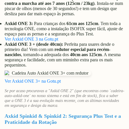
contra a marcha até aos 7 anos (125cm / 23kg)
. Instala-se num
piscar de olhos (menos de 30 segundos!) e tem um design que
desliza para dar mais espaço às pernas.
Axkid ONE 3:
Para crianças dos
61cm aos 125cm
. Tem toda a
tecnologia ONE, como a instalação ISOFIX super fácil, ajuste de
espaço para as pernas e a segurança do Plus Test.
Ver Axkid ONE 3 na Gotu.pt
Axkid ONE 3 + (desde 40cm):
Perfeita para usares desde o
primeiro dia! Vem com um
redutor especial para recém-
nascidos
, tornando-a adequada dos
40cm aos 125cm
. A mesma
segurança e facilidade, com um miminho extra para os mais
pequeninos.
Ver Axkid ONE 3+ na Gotu.pt
Se por acaso procuravas a "Axkid ONE 2" (que encontras como `cadeira-
auto-axkid-one` no nosso sistema e está em fim de stock), fica a saber
que a ONE 3 é a sua evolução mais recente, com as últimas novidades
em segurança e design da marca.
Axkid Spinkid & Spinkid 2: Segurança Plus Test e a
Praticidade da Rotação