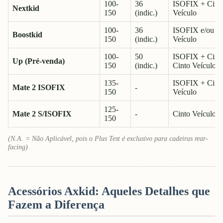
100-
36
ISOFIX + Cint
Nextkid
150
(indic.)
Veículo
100-
36
ISOFIX e/ou Ci
Boostkid
150
(indic.)
Veículo
100-
50
ISOFIX + Cinto
Up (Pré-venda)
150
(indic.)
Cinto Veículo
135-
ISOFIX + Cint
Mate 2 ISOFIX
-
150
Veículo
125-
Mate 2 S/ISOFIX
-
Cinto Veículo
150
(N.A. = Não Aplicável, pois o Plus Test é exclusivo para cadeiras rear-
facing)
Acessórios Axkid: Aqueles Detalhes que
Fazem a Diferença