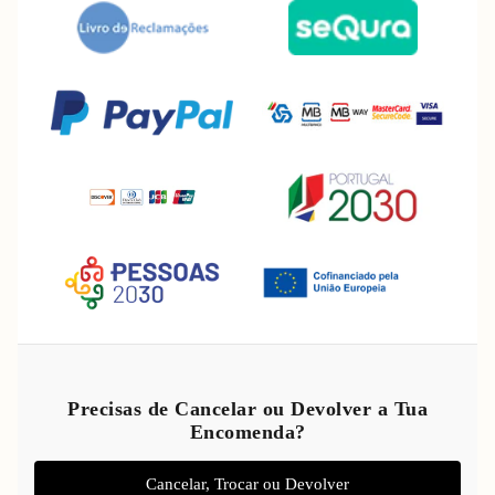
Política de reembolso
Política de privacidade
Precisas de Cancelar ou Devolver a Tua
Encomenda?
Termos do serviço
Política de envio
Cancelar, Trocar ou Devolver
Aviso legal