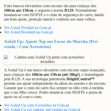
Estes bancos elevatórios com encosto são para crianças dos
100cm aos 150cm
, e seguem a norma
R129
. Normalmente
instalam-se com ISOFIX e o cinto de segurança do carro, dando
um bom ajuste, proteção lateral e conforto aos mais velhos.
Ver Axkid Nextkid na Gotu.pt
Ver Axkid Boostkid na Gotu.pt
Axkid Up: Ajuste Top em Favor da Marcha (Pré-
venda / Com Acessórios)
A Axkid Up é um banco elevatório com encosto super avançado,
para crianças dos
100cm aos 150cm (até 50kg!)
, e homologado
pela R129. A sua tecnologia patenteada
HeightControl™
permite um ajuste independente da altura do assento e do encosto.
Garante que o cinto do carro fica sempre no sítio certo à medida
que o teu filho cresce. Podes instalá-la com ISOFIX e perna de
apoio ou só com o cinto.
Ver Axkid Up com Acessórios na Gotu.pt
Ver Axkid Up (só cadeira, pré-venda) na Gotu.pt