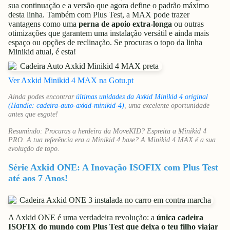
sua continuação e a versão que agora define o padrão máximo
desta linha. Também com Plus Test, a MAX pode trazer
vantagens como uma
perna de apoio extra-longa
ou outras
otimizações que garantem uma instalação versátil e ainda mais
espaço ou opções de reclinação. Se procuras o topo da linha
Minikid atual, é esta!
Ver Axkid Minikid 4 MAX na Gotu.pt
Ainda podes encontrar
últimas unidades da Axkid Minikid 4 original
(Handle: cadeira-auto-axkid-minikid-4)
, uma excelente oportunidade
antes que esgote!
Resumindo: Procuras a herdeira da MoveKID? Espreita a Minikid 4
PRO. A tua referência era a Minikid 4 base? A Minikid 4 MAX é a sua
evolução de topo.
Série Axkid ONE: A Inovação ISOFIX com Plus Test
até aos 7 Anos!
A Axkid ONE é uma verdadeira revolução: a
única cadeira
ISOFIX do mundo com Plus Test que deixa o teu filho viajar