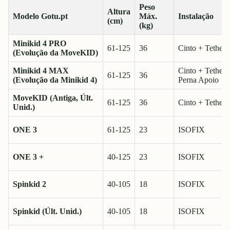
Peso
Altura
Modelo Gotu.pt
Máx.
Instalação
(cm)
(kg)
Minikid 4 PRO
61-125
36
Cinto + Tethers
(Evolução da MoveKID)
Minikid 4 MAX
Cinto + Tethers
61-125
36
(Evolução da Minikid 4)
Perna Apoio
MoveKID (Antiga, Últ.
61-125
36
Cinto + Tethers
Unid.)
ONE 3
61-125
23
ISOFIX
ONE 3 +
40-125
23
ISOFIX
Spinkid 2
40-105
18
ISOFIX
Spinkid (Últ. Unid.)
40-105
18
ISOFIX