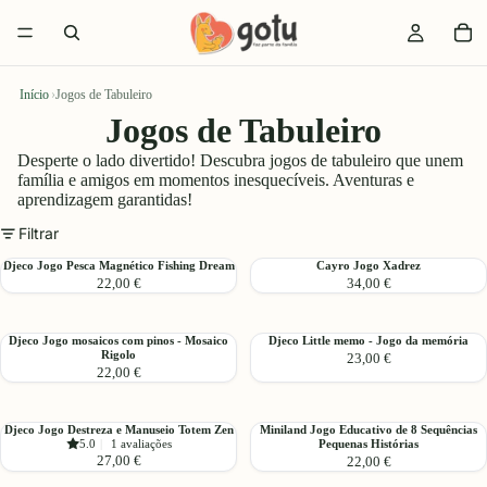
Início
›
Jogos de Tabuleiro
Jogos de Tabuleiro
Desperte o lado divertido! Descubra jogos de tabuleiro que unem
família e amigos em momentos inesquecíveis. Aventuras e
aprendizagem garantidas!
Filtrar
Djeco
Cayro
Djeco Jogo Pesca Magnético Fishing Dream
Cayro Jogo Xadrez
22,00 €
34,00 €
Jogo
Jogo
Pesca
Xadrez
Magnético
Djeco
Djeco
Djeco Jogo mosaicos com pinos - Mosaico
Djeco Little memo - Jogo da memória
Fishing
Rigolo
23,00 €
Jogo
Little
Dream
22,00 €
mosaicos
memo
com
-
pinos
Jogo
Djeco
Miniland
Djeco Jogo Destreza e Manuseio Totem Zen
Miniland Jogo Educativo de 8 Sequências
-
da
5.0
|
1 avaliações
Pequenas Histórias
Jogo
Jogo
Mosaico
memória
27,00 €
22,00 €
Destreza
Educativo
Rigolo