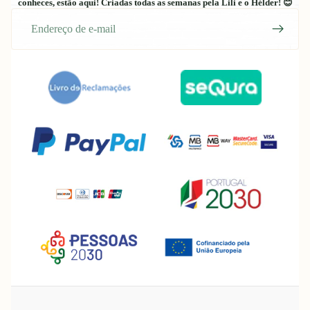
conheces, estão aqui! Criadas todas as semanas pela Lili e o Hélder! 😊
E-
mail
Política de reembolso