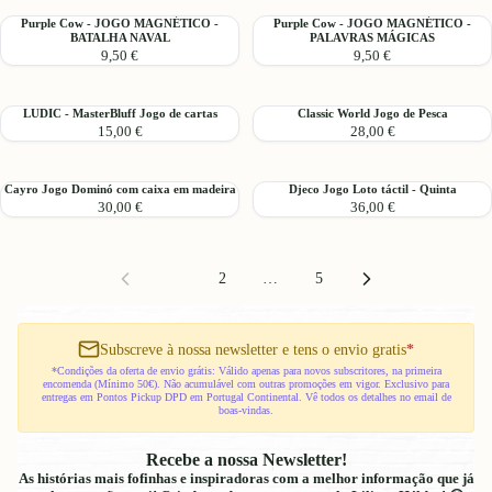
Galo
-
Purple
Purple
Purple Cow - JOGO MAGNÉTICO -
Purple Cow - JOGO MAGNÉTICO -
Tic
Imagens
BATALHA NAVAL
PALAVRAS MÁGICAS
Cow
Cow
Tac
9,50 €
9,50 €
-
-
Toe
JOGO
JOGO
MAGNÉTICO
MAGNÉTICO
LUDIC
Classic
LUDIC - MasterBluff Jogo de cartas
Classic World Jogo de Pesca
-
-
15,00 €
28,00 €
-
World
BATALHA
PALAVRAS
MasterBluff
Jogo
NAVAL
MÁGICAS
Jogo
de
Cayro
Djeco
Cayro Jogo Dominó com caixa em madeira
Djeco Jogo Loto táctil - Quinta
de
Pesca
30,00 €
36,00 €
Jogo
Jogo
cartas
Dominó
Loto
com
táctil
caixa
-
1
2
…
5
em
Quinta
madeira
Subscreve à nossa newsletter e tens o envio gratis
*
*Condições da oferta de envio grátis: Válido apenas para novos subscritores, na primeira
encomenda (Mínimo 50€). Não acumulável com outras promoções em vigor. Exclusivo para
entregas em Pontos Pickup DPD em Portugal Continental. Vê todos os detalhes no email de
boas-vindas.
Recebe a nossa Newsletter!
As histórias mais fofinhas e inspiradoras com a melhor informação que já