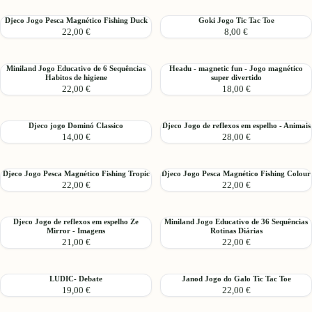
e
de
Manuseio
8
Djeco
Goki
Djeco Jogo Pesca Magnético Fishing Duck
Goki Jogo Tic Tac Toe
Totem
Sequências
22,00 €
8,00 €
Jogo
Jogo
Zen
Pequenas
Pesca
Tic
Histórias
Magnético
Tac
Miniland
Headu
Miniland Jogo Educativo de 6 Sequências
Headu - magnetic fun - Jogo magnético
Fishing
Toe
Habitos de higiene
super divertido
Jogo
-
Duck
22,00 €
18,00 €
Educativo
magnetic
de
fun
6
-
Djeco
Djeco
Djeco jogo Dominó Classico
Djeco Jogo de reflexos em espelho - Animais
Sequências
Jogo
14,00 €
28,00 €
jogo
Jogo
Habitos
magnético
Dominó
de
de
super
Classico
reflexos
higiene
divertido
Djeco
Djeco
Djeco Jogo Pesca Magnético Fishing Tropic
Djeco Jogo Pesca Magnético Fishing Colour
em
22,00 €
22,00 €
Jogo
Jogo
espelho
Pesca
Pesca
-
Magnético
Magnético
Animais
Djeco
Miniland
Djeco Jogo de reflexos em espelho Ze
Miniland Jogo Educativo de 36 Sequências
Fishing
Fishing
Mirror - Imagens
Rotinas Diárias
Jogo
Jogo
Tropic
Colour
21,00 €
22,00 €
de
Educativo
reflexos
de
em
36
LUDIC-
Janod
LUDIC- Debate
Janod Jogo do Galo Tic Tac Toe
espelho
Sequências
19,00 €
22,00 €
Debate
Jogo
Ze
Rotinas
do
Mirror
Diárias