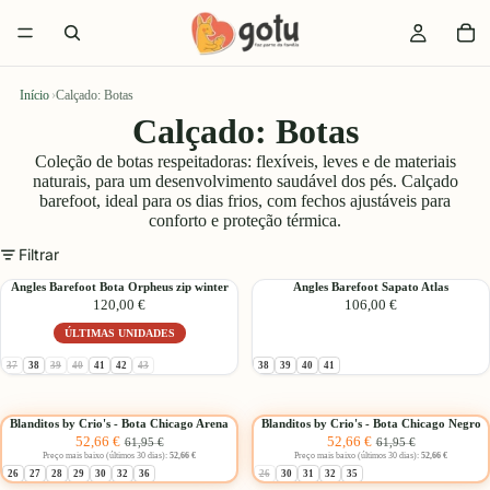
Início
›
Calçado: Botas
Calçado: Botas
Coleção de botas respeitadoras: flexíveis, leves e de materiais
naturais, para um desenvolvimento saudável dos pés. Calçado
barefoot, ideal para os dias frios, com fechos ajustáveis para
conforto e proteção térmica.
Filtrar
Angles
Angles
Angles Barefoot Bota Orpheus zip winter
Angles Barefoot Sapato Atlas
120,00 €
106,00 €
Barefoot
Barefoot
Bota
Sapato
ÚLTIMAS UNIDADES
Orpheus
Atlas
zip
Esgotado:
Esgotado:
Esgotado:
Esgotado:
37
38
39
40
41
42
43
38
39
40
41
winter
Escolher
Escolher
Blanditos
Blanditos
Blanditos by Crio's - Bota Chicago Arena
Blanditos by Crio's - Bota Chicago Negro
-15%
Preço
Preço
-15%
Preço
Preço
52,66 €
52,66 €
by
by
61,95 €
61,95 €
Promocional
normal
Promocional
normal
Preço mais baixo (últimos 30 dias):
52,66 €
Preço mais baixo (últimos 30 dias):
52,66 €
Crio's
Crio's
Esgotado:
26
27
28
29
30
32
36
26
30
31
32
35
-
-