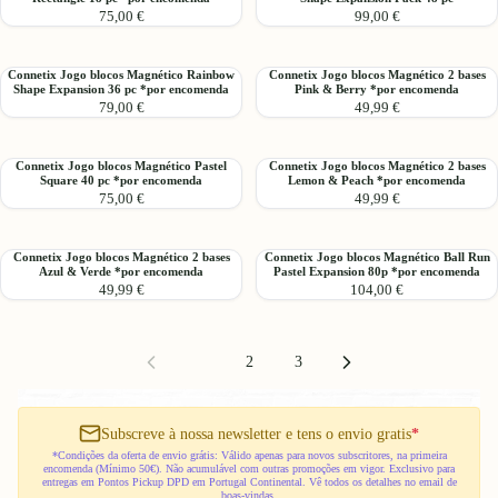
encomenda
Jogo
Jogo
24
60
75,00 €
99,00 €
blocos
blocos
pc
pc
Magnético
Magnético
*por
*
Rainbow
Pastel
encomenda
por
Connetix
Connetix
Connetix Jogo blocos Magnético Rainbow
Connetix Jogo blocos Magnético 2 bases
Rectangle
Shape
Shape Expansion 36 pc *por encomenda
Pink & Berry *por encomenda
encomenda
Jogo
Jogo
18
Expansion
79,00 €
49,99 €
blocos
blocos
pc
Pack
Magnético
Magnético
*por
48
Rainbow
2
encomenda
pc
Connetix
Connetix
Connetix Jogo blocos Magnético Pastel
Connetix Jogo blocos Magnético 2 bases
Shape
bases
Square 40 pc *por encomenda
Lemon & Peach *por encomenda
Jogo
Jogo
Expansion
Pink
75,00 €
49,99 €
blocos
blocos
36
&
Magnético
Magnético
pc
Berry
Pastel
2
*por
*por
Connetix
Connetix
Connetix Jogo blocos Magnético 2 bases
Connetix Jogo blocos Magnético Ball Run
Square
bases
Azul & Verde *por encomenda
Pastel Expansion 80p *por encomenda
encomenda
encomenda
Jogo
Jogo
40
Lemon
49,99 €
104,00 €
blocos
blocos
pc
&
Magnético
Magnético
*por
Peach
2
Ball
encomenda
*por
bases
Run
1
2
3
encomenda
Azul
Pastel
&
Expansion
Verde
80p
Subscreve à nossa newsletter e tens o envio gratis
*
*por
*por
encomenda
encomenda
*Condições da oferta de envio grátis: Válido apenas para novos subscritores, na primeira
encomenda (Mínimo 50€). Não acumulável com outras promoções em vigor. Exclusivo para
entregas em Pontos Pickup DPD em Portugal Continental. Vê todos os detalhes no email de
boas-vindas.