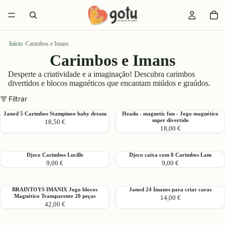
Início
›
Carimbos e Imans
Carimbos e Imans
Desperte a criatividade e a imaginação! Descubra carimbos
divertidos e blocos magnéticos que encantam miúdos e graúdos.
Filtrar
Janod
Headu
Janod 5 Carimbos Stampinoo baby dream
Headu - magnetic fun - Jogo magnético
super divertido
18,50 €
5
-
18,00 €
Carimbos
magnetic
Stampinoo
fun
baby
-
Djeco
Djeco
Djeco Carimbos Lucille
Djeco caixa com 8 Carimbos Lam
dream
Jogo
9,00 €
9,00 €
Carimbos
caixa
magnético
Lucille
com
super
8
divertido
BRAINTOYS
Janod
BRAINTOYS IMANIX Jogo blocos
Janod 24 Ímanes para criar caras
Carimbos
Magnético Transparente 20 peças
14,00 €
IMANIX
24
Lam
42,00 €
Jogo
Ímanes
blocos
para