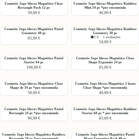
Magnético
criar
Connetix
Connetix
Connetix Jogo blocos Magnético Clear
Connetix Jogo blocos Magnético Rainbow
Transparente
caras
Rectangle Pack 12 pc
Mini 24 pc *por encomenda
Jogo
Jogo
20
59,00 €
40,00 €
blocos
blocos
peças
Magnético
Magnético
Clear
Rainbow
Connetix
Connetix
Connetix Jogo blocos Magnético Pastel
Connetix Jogo blocos Magnético Rainbow
Rectangle
Mini
Geometry 40 pc
Geometry 30 pc
Jogo
Jogo
Pack
24
5.0
|
1 avaliações
65,00 €
blocos
blocos
54,00 €
12
pc
Magnético
Magnético
pc
*por
Pastel
Rainbow
encomenda
Geometry
Geometry
Connetix
Connetix
Connetix Jogo blocos Magnético Pastel
Connetix Jogo blocos Magnético Clear
40
30
Starter 64 pc
Shape Expansão 24 pc
Jogo
Jogo
108,00 €
65,00 €
pc
pc
blocos
blocos
Magnético
Magnético
Pastel
Clear
Connetix
Connetix
Connetix Jogo blocos Magnético Clear
Connetix Jogo blocos Magnético 2 bases
Starter
Shape
Shape de 34 pc *por encomenda
Clear Shape *por encomenda
Jogo
Jogo
64
Expansão
59,99 €
49,99 €
blocos
blocos
pc
24
Magnético
Magnético
pc
Clear
2
Connetix
Connetix
Connetix Jogo blocos Magnético Pastel
Connetix Jogo blocos Magnético Rainbow
Shape
bases
Rectangle 24 pc *por encomenda
Starter 60 pc * por encomenda
Jogo
Jogo
de
Clear
96,99 €
83,00 €
blocos
blocos
34
Shape
Magnético
Magnético
pc
*por
Pastel
Rainbow
*por
encomenda
Connetix
Connetix
Connetix Jogo blocos Magnético Rainbow
Connetix Jogo blocos Magnético Pastel
Rectangle
Starter
Rectangle 18 pc *por encomenda
Shape Expansion Pack 48 pc