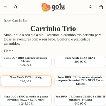
Início
›
Carrinho Trio
Carrinho Trio
Simplifique o seu dia a dia! Descubra o carrinho trio perfeito para
todas as aventuras com o seu bebé. Conforto e praticidade
garantidos.
Filtrar
Joie
Nuna
Joie DUO / TRIO Carrinho de passeio
Nuna Alcofa MIXX NEXT
Chrome
299,00 €
DUO
Alcofa
429,90 €
/
MIXX
TRIO
NEXT
Escolher
Carrinho
Nuna
Nuna
Nuna DUO / TRIO carrinho de passeio
Nuna Alcofa LYTL | até 9kg
de
compacto Reversível TRIV NEXT Caviar
270,00 €
Alcofa
DUO
passeio
1.148,00 €
LYTL
/
Chrome
|
TRIO
até
carrinho
Nuna
Joie
Nuna DUO / TRIO carrinho de passeio
Joie DUO / TRIO para GÉMEOS VERSITI
9kg
de
Reversível MIXX NEXT Granite
Signature - até 22kg
DUO
DUO
passeio
1.248,00 €
649,95 €
/
/