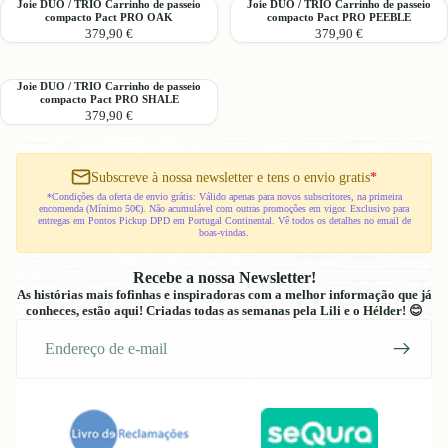
IXXA
IXXA
Joie
Joie
Joie DUO / TRIO Carrinho de passeio
Joie DUO / TRIO Carrinho de passeio
de
de
compacto Pact PRO OAK
compacto Pact PRO PEEBLE
NEXT
NEXT
DUO
DUO
passeio
passeio
379,90 €
379,90 €
Caviar
Thunder
/
/
compacto
Litetrax
TRIO
TRIO
TRVL
PRO
Carrinho
Carrinho
LX
SHALE
Joie
Joie DUO / TRIO Carrinho de passeio
de
de
compacto Pact PRO SHALE
Pine
DUO
passeio
passeio
379,90 €
/
compacto
compacto
TRIO
Pact
Pact
Carrinho
PRO
PRO
de
Subscreve à nossa newsletter e tens o envio gratis
*
OAK
PEEBLE
passeio
*Condições da oferta de envio grátis: Válido apenas para novos subscritores, na primeira
encomenda (Mínimo 50€). Não acumulável com outras promoções em vigor. Exclusivo para
compacto
entregas em Pontos Pickup DPD em Portugal Continental. Vê todos os detalhes no email de
Pact
boas-vindas.
PRO
SHALE
Recebe a nossa Newsletter!
As histórias mais fofinhas e inspiradoras com a melhor informação que já
conheces, estão aqui! Criadas todas as semanas pela Lili e o Hélder! 😊
E-
mail