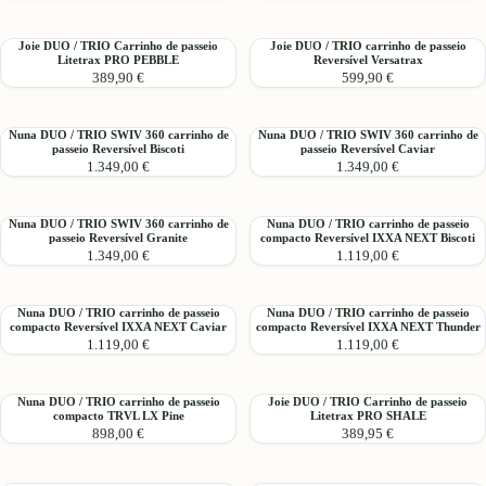
compacto
TRIO
TRIO
Reversível
carrinho
para
TRIV
Joie
Joie
Joie DUO / TRIO Carrinho de passeio
Joie DUO / TRIO carrinho de passeio
de
GÉMEOS
Litetrax PRO PEBBLE
Reversível Versatrax
NEXT
DUO
DUO
passeio
VERSITI
389,90 €
599,90 €
Caviar
/
/
Reversível
Signature
TRIO
TRIO
MIXX
-
Carrinho
carrinho
NEXT
até
Nuna
Nuna
Nuna DUO / TRIO SWIV 360 carrinho de
Nuna DUO / TRIO SWIV 360 carrinho de
de
de
passeio Reversível Biscoti
passeio Reversível Caviar
Granite
22kg
DUO
DUO
passeio
passeio
1.349,00 €
1.349,00 €
/
/
Litetrax
Reversível
TRIO
TRIO
PRO
Versatrax
SWIV
SWIV
PEBBLE
Nuna
Nuna
Nuna DUO / TRIO SWIV 360 carrinho de
Nuna DUO / TRIO carrinho de passeio
360
360
passeio Reversível Granite
compacto Reversível IXXA NEXT Biscoti
DUO
DUO
carrinho
carrinho
1.349,00 €
1.119,00 €
/
/
de
de
TRIO
TRIO
passeio
passeio
SWIV
carrinho
Reversível
Reversível
Nuna
Nuna
Nuna DUO / TRIO carrinho de passeio
Nuna DUO / TRIO carrinho de passeio
360
de
compacto Reversível IXXA NEXT Caviar
compacto Reversível IXXA NEXT Thunder
Biscoti
Caviar
DUO
DUO
carrinho
passeio
1.119,00 €
1.119,00 €
/
/
de
compacto
TRIO
TRIO
passeio
Reversível
carrinho
carrinho
Reversível
IXXA
Nuna
Joie
Nuna DUO / TRIO carrinho de passeio
Joie DUO / TRIO Carrinho de passeio
de
de
compacto TRVL LX Pine
Litetrax PRO SHALE
Granite
NEXT
DUO
DUO
passeio
passeio
898,00 €
389,95 €
Biscoti
/
/
compacto
compacto
TRIO
TRIO
Reversível
Reversível
carrinho
Carrinho