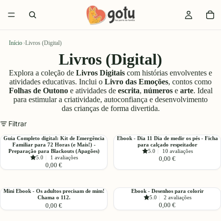
Início
›
Livros (Digital)
Livros (Digital)
Explora a coleção de
Livros Digitais
com histórias envolventes e
atividades educativas. Inclui o
Livro das Emoções
, contos como
Folhas de Outono
e atividades de
escrita
,
números
e
arte
. Ideal
para estimular a criatividade, autoconfiança e desenvolvimento
das crianças de forma divertida.
Filtrar
Guia
Ebook
Guia Completo digital: Kit de Emergência
Ebook - Dia 11 Dia de medir os pés - Ficha
Familiar para 72 Horas (e Mais!) -
para calçado respeitador
Completo
-
Preparação para Blackouts (Apagões)
5.0
|
10 avaliações
digital:
Dia
5.0
|
1 avaliações
0,00 €
Kit
11
0,00 €
de
Dia
Emergência
de
Mini
Ebook
Familiar
medir
Mini Ebook - Os adultos precisam de mim!
Ebook - Desenhos para colorir
Chama o 112.
5.0
|
2 avaliações
Ebook
-
para
os
0,00 €
0,00 €
-
Desenhos
72
pés
Os
para
Horas
-