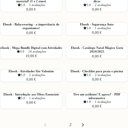
material! (1 e 2 anos)
dicas
-
-
2º,
5.0
|
1 avaliações
5.0
|
2 avaliações
Bem-
O
3º,
0,00 €
0,00 €
vindos
básico
4º
à
dos
Ano!)
creche!
óleos
Ebook
Ebook
Ebook - Babywearing - a importância do
Ebook - Segurança Auto
Lista
essenciais
ergonómico!
5.0
|
1 avaliações
-
-
0,00 €
0,00 €
de
em
Babywearing
Segurança
material!
20
-
Auto
(1
dicas
a
Ebook
Ebook
Ebook - Mega Bundle Digital com Atividades
Ebook - Catálogo Natal Mágico Gotu
e
importância
4.9
|
14 avaliações
2024/2025
-
-
2
do
19,90 €
0,00 €
Mega
Catálogo
anos)
ergonómico!
Bundle
Natal
Digital
Mágico
Ebook
Ebook
Ebook - Atividades São Valentim
Ebook - Checklist para praia e piscina
com
Gotu
5.0
|
2 avaliações
5.0
|
2 avaliações
-
-
Atividades
2024/2025
0,00 €
0,00 €
Atividades
Checklist
São
para
Valentim
praia
Ebook
Tive
Ebook - Introdução aos Óleos Essenciais
Tive um acidente! E agora? - PDF
e
5.0
|
1 avaliações
informativo
-
um
piscina
1.0
|
1 avaliações
0,00 €
Introdução
acidente!
0,00 €
aos
E
Óleos
agora?
Essenciais
-
1
2
PDF