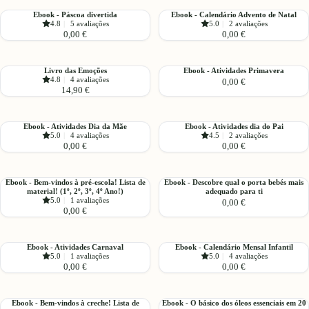
adultos
colorir
(e
Ficha
Ebook
Ebook
Ebook - Páscoa divertida
Ebook - Calendário Advento de Natal
precisam
Mais!)
para
4.8
|
5 avaliações
5.0
|
2 avaliações
-
-
de
-
calçado
0,00 €
0,00 €
Páscoa
Calendário
mim!
Preparação
respeitador
divertida
Advento
Chama
para
de
o
Blackouts
Livro
Ebook
Livro das Emoções
Ebook - Atividades Primavera
Natal
4.8
|
4 avaliações
112.
0,00 €
(Apagões)
das
-
14,90 €
Emoções
Atividades
Primavera
Ebook
Ebook
Ebook - Atividades Dia da Mãe
Ebook - Atividades dia do Pai
5.0
|
4 avaliações
4.5
|
2 avaliações
-
-
0,00 €
0,00 €
Atividades
Atividades
Dia
dia
da
do
Ebook
Ebook
Ebook - Bem-vindos à pré-escola! Lista de
Ebook - Descobre qual o porta bebés mais
Mãe
Pai
material! (1º, 2º, 3º, 4º Ano!)
adequado para ti
-
-
5.0
|
1 avaliações
0,00 €
Bem-
Descobre
0,00 €
vindos
qual
à
o
pré-
porta
Ebook
Ebook
Ebook - Atividades Carnaval
Ebook - Calendário Mensal Infantil
escola!
bebés
5.0
|
1 avaliações
5.0
|
4 avaliações
-
-
0,00 €
0,00 €
Lista
mais
Atividades
Calendário
de
adequado
Carnaval
Mensal
material!
para
Infantil
Ebook
Ebook
Ebook - Bem-vindos à creche! Lista de
Ebook - O básico dos óleos essenciais em 20
(1º,
ti