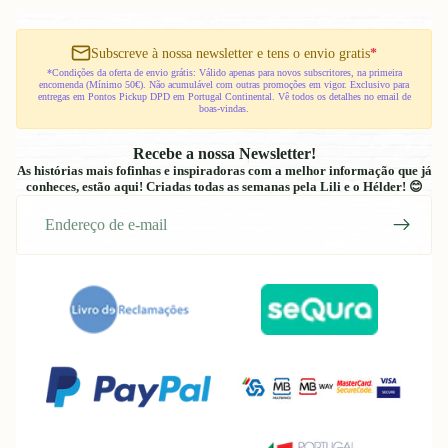
informativo
Subscreve à nossa newsletter e tens o envio gratis
*
*Condições da oferta de envio grátis: Válido apenas para novos subscritores, na primeira
encomenda (Mínimo 50€). Não acumulável com outras promoções em vigor. Exclusivo para
entregas em Pontos Pickup DPD em Portugal Continental. Vê todos os detalhes no email de
boas-vindas.
Recebe a nossa Newsletter!
As histórias mais fofinhas e inspiradoras com a melhor informação que já
conheces, estão aqui! Criadas todas as semanas pela Lili e o Hélder! 😊
E-
mail