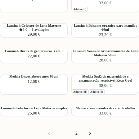
32,00 €
Amamentação
de
Adulto (L)
(4uni)
maternidade
Vivo
e
amamentação
Lansinoh
Lansinoh
Lansinoh Colector de Leite Materno
Lansinoh Balsamo organico para mamilos
L
5.0
|
1 avaliações
60ml
Colector
Balsamo
29,00 €
23,50 €
de
organico
Leite
para
Materno
mamilos
Lansinoh
Lansinoh
Lansinoh Discos de gel térmicos 3 em 1
Lansinoh Sacos de Armazenamento de Leite
60ml
Materno 50uni
22,00 €
Discos
Sacos
28,00 €
de
de
gel
Armazenamento
térmicos
de
Medela
Medela
Medela Discos absorventes 60uni
Medela Sutiã de maternidade e
3
Leite
amamentação respirável Keep Cool
12,00 €
Discos
Sutiã
em
Materno
38,00 €
absorventes
de
1
50uni
Adulto (M)
Adulto (S)
60uni
maternidade
e
amamentação
Lansinoh
Mamaceram
Lansinoh Colector de Leite Materno simples
Mamaceram mamilos de cera de abelha
respirável
25,00 €
33,00 €
Colector
mamilos
Keep
de
de
Cool
Leite
cera
Materno
de
1
2
simples
abelha