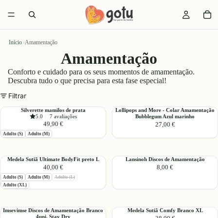
Início
›
Amamentação
Amamentação
Conforto e cuidado para os seus momentos de amamentação.
Descubra tudo o que precisa para esta fase especial!
Filtrar
Silverette
Lollipops
Silverette mamilos de prata
Lollipops and More - Colar Amamentação
5.0
|
7 avaliações
Bubblegum Azul marinho
mamilos
and
49,90 €
27,00 €
de
More
Adulto (S)
Adulto (M)
prata
-
Colar
Amamentação
Medela
Lansinoh
Medela Sutiã Ultimate BodyFit preto L
Lansinoh Discos de Amamentação
Bubblegum
40,00 €
8,00 €
Sutiã
Discos
Azul
Ultimate
de
Esgotado:
Adulto (S)
Adulto (M)
Adulto (L)
marinho
BodyFit
Amamentação
Adulto (XL)
preto
L
Imsevimse
Medela
Imsevimse Discos de Amamentação Branco
Medela Sutiã Comfy Branco XL
4uni. Stay Dry