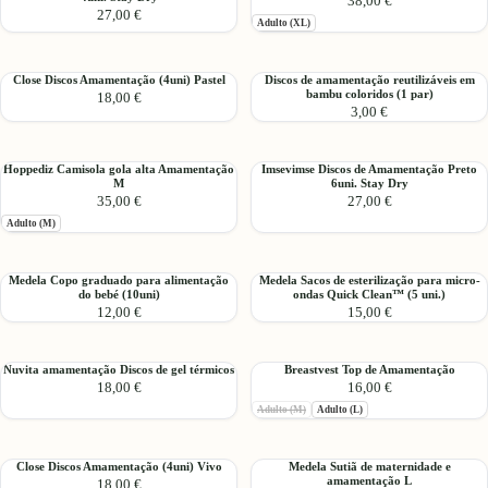
38,00 €
Discos
Sutiã
27,00 €
de
Comfy
Adulto (XL)
Amamentação
Branco
Branco
XL
Close
Discos
4uni.
Close Discos Amamentação (4uni) Pastel
Discos de amamentação reutilizáveis em
bambu coloridos (1 par)
18,00 €
Discos
de
Stay
3,00 €
Amamentação
amamentação
Dry
(4uni)
reutilizáveis
Pastel
em
Hoppediz
Imsevimse
Hoppediz Camisola gola alta Amamentação
Imsevimse Discos de Amamentação Preto
bambu
M
6uni. Stay Dry
Camisola
Discos
coloridos
35,00 €
27,00 €
gola
de
(1
Adulto (M)
alta
Amamentação
par)
Amamentação
Preto
M
6uni.
Medela
Medela
Medela Copo graduado para alimentação
Medela Sacos de esterilização para micro-
Stay
do bebé (10uni)
ondas Quick Clean™ (5 uni.)
Copo
Sacos
Dry
12,00 €
15,00 €
graduado
de
para
esterilização
alimentação
para
Nuvita
Breastvest
Nuvita amamentação Discos de gel térmicos
Breastvest Top de Amamentação
do
micro-
18,00 €
16,00 €
amamentação
Top
bebé
ondas
Discos
de
Esgotado:
Adulto (M)
Adulto (L)
(10uni)
Quick
de
Amamentação
Clean™
gel
(5
Close
Medela
térmicos
Close Discos Amamentação (4uni) Vivo
Medela Sutiã de maternidade e
uni.)
amamentação L
18,00 €
Discos
Sutiã