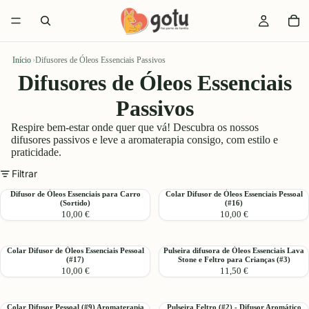
Início
›
Difusores de Óleos Essenciais Passivos
Difusores de Óleos Essenciais
Passivos
Respire bem-estar onde quer que vá! Descubra os nossos
difusores passivos e leve a aromaterapia consigo, com estilo e
praticidade.
Filtrar
Difusor
Colar
Difusor de Óleos Essenciais para Carro
Colar Difusor de Óleos Essenciais Pessoal
(Sortido)
(#16)
de
Difusor
10,00 €
10,00 €
Óleos
de
Essenciais
Óleos
para
Essenciais
Colar
Pulseira
Colar Difusor de Óleos Essenciais Pessoal
Pulseira difusora de Óleos Essenciais Lava
Carro
Pessoal
(#17)
Stone e Feltro para Crianças (#3)
Difusor
difusora
(Sortido)
(#16)
10,00 €
11,50 €
de
de
Óleos
Óleos
Essenciais
Essenciais
Colar
Pulseira
Colar Difusor Pessoal (#9) Aromaterapia
Pulseira Feltro (#2) - Difusor Aromático