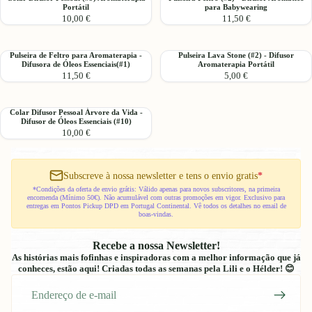
Pessoal
Lava
Portátil
para Babywearing
Difusor
Feltro
(#17)
Stone
10,00 €
11,50 €
Pessoal
(#2)
e
(#9)
-
Feltro
Aromaterapia
Difusor
para
Pulseira
Pulseira
Pulseira de Feltro para Aromaterapia -
Pulseira Lava Stone (#2) - Difusor
Portátil
Aromático
Difusora de Óleos Essenciais(#1)
Aromaterapia Portátil
Crianças
de
Lava
para
11,50 €
5,00 €
(#3)
Feltro
Stone
Babywearing
para
(#2)
Aromaterapia
-
Colar
Colar Difusor Pessoal Árvore da Vida -
-
Difusor
Difusor de Óleos Essenciais (#10)
Difusor
Difusora
Aromaterapia
10,00 €
Pessoal
de
Portátil
Árvore
Óleos
da
Essenciais(#1)
Vida
Subscreve à nossa newsletter e tens o envio gratis
*
-
*Condições da oferta de envio grátis: Válido apenas para novos subscritores, na primeira
encomenda (Mínimo 50€). Não acumulável com outras promoções em vigor. Exclusivo para
Difusor
entregas em Pontos Pickup DPD em Portugal Continental. Vê todos os detalhes no email de
de
boas-vindas.
Óleos
Essenciais
Recebe a nossa Newsletter!
(#10)
As histórias mais fofinhas e inspiradoras com a melhor informação que já
conheces, estão aqui! Criadas todas as semanas pela Lili e o Hélder! 😊
E-
mail