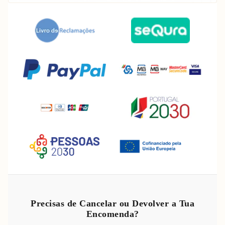
Política de reembolso
Política de privacidade
Precisas de Cancelar ou Devolver a Tua
Encomenda?
Termos do serviço