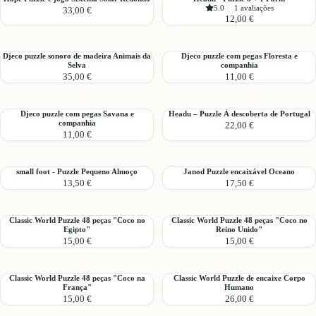
no
Cavalo
5.0
|
1 avaliações
33,00 €
Puzzle
-
espaço
Tornado"
12,00 €
e
Puzzle
2
jogo
8
em
Sistema
+
1
Djeco
Djeco
Djeco puzzle sonoro de madeira Animais da
Djeco puzzle com pegas Floresta e
Solar
1
Selva
companhia
puzzle
puzzle
Redondo
Farm
35,00 €
11,00 €
sonoro
com
de
pegas
madeira
Floresta
Djeco
Headu
Djeco puzzle com pegas Savana e
Headu – Puzzle À descoberta de Portugal
Animais
e
companhia
22,00 €
puzzle
–
da
companhia
11,00 €
com
Puzzle
Selva
pegas
À
Savana
descoberta
small
Janod
small foot - Puzzle Pequeno Almoço
Janod Puzzle encaixável Oceano
e
de
13,50 €
17,50 €
foot
Puzzle
companhia
Portugal
-
encaixável
Puzzle
Oceano
Classic
Classic
Classic World Puzzle 48 peças "Coco no
Classic World Puzzle 48 peças "Coco no
Pequeno
Egipto"
Reino Unido"
World
World
Almoço
15,00 €
15,00 €
Puzzle
Puzzle
48
48
peças
peças
Classic
Classic
Classic World Puzzle 48 peças "Coco na
Classic World Puzzle de encaixe Corpo
"Coco
"Coco
França"
Humano
World
World
no
no
15,00 €
26,00 €
Puzzle
Puzzle
Egipto"
Reino