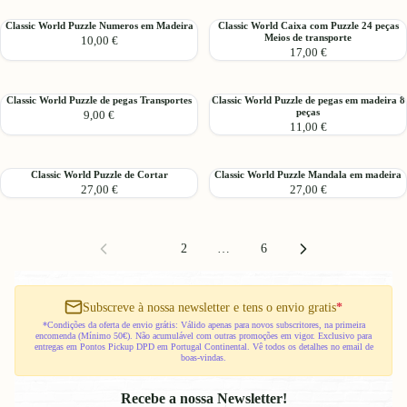
48
de
Unido"
peças
encaixe
Classic
Classic
Classic World Puzzle Numeros em Madeira
Classic World Caixa com Puzzle 24 peças
"Coco
Corpo
Meios de transporte
10,00 €
World
World
na
Humano
17,00 €
Puzzle
Caixa
França"
Numeros
com
em
Puzzle
Classic
Classic
Classic World Puzzle de pegas Transportes
Classic World Puzzle de pegas em madeira 8
Madeira
24
peças
9,00 €
World
World
peças
11,00 €
Puzzle
Puzzle
Meios
de
de
de
pegas
pegas
transporte
Classic
Classic
Classic World Puzzle de Cortar
Classic World Puzzle Mandala em madeira
Transportes
em
27,00 €
27,00 €
World
World
madeira
Puzzle
Puzzle
8
de
Mandala
peças
Cortar
em
1
2
…
6
madeira
Subscreve à nossa newsletter e tens o envio gratis
*
*Condições da oferta de envio grátis: Válido apenas para novos subscritores, na primeira
encomenda (Mínimo 50€). Não acumulável com outras promoções em vigor. Exclusivo para
entregas em Pontos Pickup DPD em Portugal Continental. Vê todos os detalhes no email de
boas-vindas.
Recebe a nossa Newsletter!