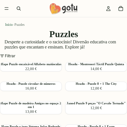
Início
›
Puzzles
Puzzles
Desperte a curiosidade e o raciocínio! Diversão educativa com
puzzles que encantam e ensinam. Explore já!
Filtrar
Hape
Headu
Hape Puzzle encaixável Alfabeto maiúsculas
Headu - Montessori Táctil Puzzle Quinta
22,00 €
14,00 €
Puzzle
-
encaixável
Montessori
Alfabeto
Táctil
Headu
Headu
Headu - Puzzle circular de números
Headu - Puzzle 8 + 1 The City
maiúsculas
Puzzle
16,00 €
12,00 €
-
-
Quinta
Puzzle
Puzzle
circular
8
Hape
Janod
Hape Puzzle de madeira Amigos no espaço 2
Janod Puzzle 9 peças "O Cavalo Tornado"
de
+
em 1
12,00 €
Puzzle
Puzzle
números
1
13,00 €
de
9
The
madeira
peças
City
Amigos
"O
Hape
Headu
Hape Puzzle e jogo Sistema Solar Redondo
Headu - Puzzle 8 + 1 Farm