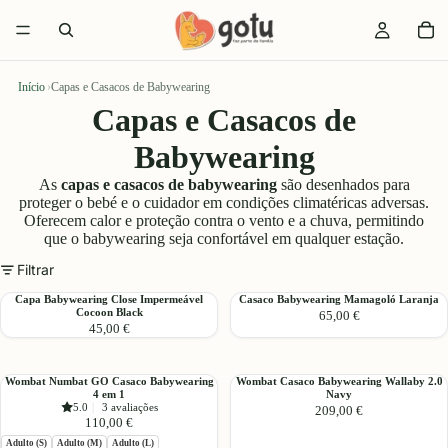
Início
›
Capas e Casacos de Babywearing
Capas e Casacos de
Babywearing
As
capas e casacos de babywearing
são desenhados para
proteger o bebé e o cuidador em condições climatéricas adversas.
Oferecem calor e proteção contra o vento e a chuva, permitindo
que o babywearing seja confortável em qualquer estação.
Filtrar
Capa
Casaco
Capa Babywearing Close Impermeável
Casaco Babywearing Mamagoló Laranja
Cocoon Black
65,00 €
Babywearing
Babywearing
45,00 €
Close
Mamagoló
Impermeável
Laranja
Cocoon
Wombat
Wombat
Wombat Numbat GO Casaco Babywearing
Wombat Casaco Babywearing Wallaby 2.0
Black
4 em 1
Navy
Numbat
Casaco
5.0
|
3 avaliações
209,00 €
GO
Babywearing
110,00 €
Casaco
Wallaby
Adulto (S)
Adulto (M)
Adulto (L)