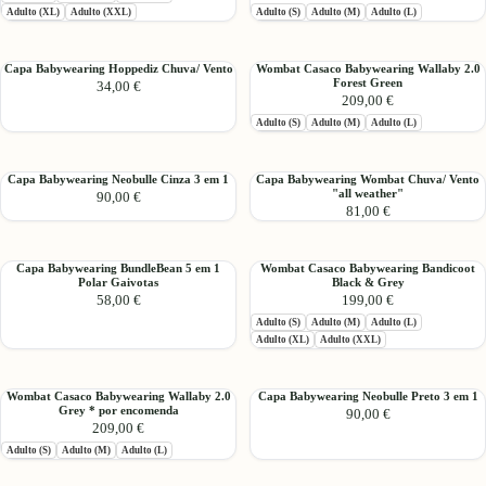
Babywearing
2.0
Adulto (XL)
Adulto (XXL)
Adulto (S)
Adulto (M)
Adulto (L)
4
Navy
em
1
Capa
Wombat
Capa Babywearing Hoppediz Chuva/ Vento
Wombat Casaco Babywearing Wallaby 2.0
Forest Green
34,00 €
Babywearing
Casaco
209,00 €
Hoppediz
Babywearing
Adulto (S)
Adulto (M)
Adulto (L)
Chuva/
Wallaby
Vento
2.0
Forest
Capa
Capa
Capa Babywearing Neobulle Cinza 3 em 1
Capa Babywearing Wombat Chuva/ Vento
Green
"all weather"
90,00 €
Babywearing
Babywearing
81,00 €
Neobulle
Wombat
Cinza
Chuva/
3
Vento
Capa
Wombat
Capa Babywearing BundleBean 5 em 1
Wombat Casaco Babywearing Bandicoot
em
"all
Polar Gaivotas
Black & Grey
Babywearing
Casaco
1
weather"
58,00 €
199,00 €
BundleBean
Babywearing
Adulto (S)
Adulto (M)
Adulto (L)
5
Bandicoot
Adulto (XL)
Adulto (XXL)
em
Black
1
&
Polar
Grey
Wombat
Capa
Wombat Casaco Babywearing Wallaby 2.0
Capa Babywearing Neobulle Preto 3 em 1
Gaivotas
Grey * por encomenda
90,00 €
Casaco
Babywearing
209,00 €
Babywearing
Neobulle
Adulto (S)
Adulto (M)
Adulto (L)
Wallaby
Preto
2.0
3