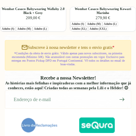
Shell
In
1
Wombat
Wombat
Wombat Casaco Babywearing Wallaby 2.0
Wombat Casaco Babywearing Kowari
Blue
Black + Grey
Marinho
Casaco
Casaco
Monstera
209,00 €
279,90 €
Babywearing
Babywearing
Adulto (S)
Adulto (M)
Adulto (L)
Wallaby
Kowari
Adulto (S)
Adulto (M)
Adulto (L)
Adulto (XL)
Adulto (XXL)
2.0
Marinho
Black
+
Grey
Subscreve à nossa newsletter e tens o envio gratis
*
*Condições da oferta de envio grátis: Válido apenas para novos subscritores, na primeira
encomenda (Mínimo 50€). Não acumulável com outras promoções em vigor. Exclusivo para
entregas em Pontos Pickup DPD em Portugal Continental. Vê todos os detalhes no email de
boas-vindas.
Recebe a nossa Newsletter!
As histórias mais fofinhas e inspiradoras com a melhor informação que já
conheces, estão aqui! Criadas todas as semanas pela Lili e o Hélder! 😊
E-
mail