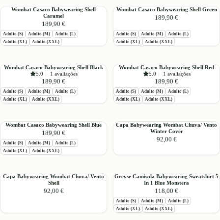
Grey
em
Wombat
Wombat
Wombat Casaco Babywearing Shell
Wombat Casaco Babywearing Shell Green
*
1
Caramel
189,90 €
Casaco
Casaco
por
189,90 €
Babywearing
Babywearing
encomenda
Adulto (S)
Adulto (M)
Adulto (L)
Adulto (S)
Adulto (M)
Adulto (L)
Shell
Shell
Adulto (XL)
Adulto (XXL)
Adulto (XL)
Adulto (XXL)
Caramel
Green
Wombat
Wombat
Wombat Casaco Babywearing Shell Black
Wombat Casaco Babywearing Shell Red
5.0
|
1 avaliações
5.0
|
1 avaliações
Casaco
Casaco
189,90 €
189,90 €
Babywearing
Babywearing
Adulto (S)
Adulto (M)
Adulto (L)
Adulto (S)
Adulto (M)
Adulto (L)
Shell
Shell
Adulto (XL)
Adulto (XXL)
Adulto (XL)
Adulto (XXL)
Black
Red
Wombat
Capa
Wombat Casaco Babywearing Shell Blue
Capa Babywearing Wombat Chuva/ Vento
Winter Cover
189,90 €
Casaco
Babywearing
92,00 €
Babywearing
Wombat
Adulto (S)
Adulto (M)
Adulto (L)
Shell
Chuva/
Adulto (XL)
Adulto (XXL)
Blue
Vento
Winter
Capa
Greyse
Capa Babywearing Wombat Chuva/ Vento
Greyse Camisola Babywearing Sweatshirt 5
Cover
Shell
In 1 Blue Monstera
Babywearing
Camisola
92,00 €
118,00 €
Wombat
Babywearing
Adulto (S)
Adulto (M)
Adulto (L)
Chuva/
Sweatshirt
Adulto (XL)
Adulto (XXL)
Vento
5