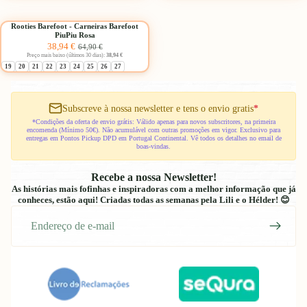
PiuPiu
Escolher
Mémé
Azul
Camel
Rooties
Rooties Barefoot - Carneiras Barefoot
Marinho
-40%
PiuPiu Rosa
Barefoot
Preço
Preço
38,94 €
64,90 €
-
Promocional
normal
Preço mais baixo (últimos 30 dias):
38,94 €
Carneiras
19
20
21
22
23
24
25
26
27
Barefoot
PiuPiu
Rosa
Subscreve à nossa newsletter e tens o envio gratis
*
*Condições da oferta de envio grátis: Válido apenas para novos subscritores, na primeira
encomenda (Mínimo 50€). Não acumulável com outras promoções em vigor. Exclusivo para
entregas em Pontos Pickup DPD em Portugal Continental. Vê todos os detalhes no email de
boas-vindas.
Recebe a nossa Newsletter!
As histórias mais fofinhas e inspiradoras com a melhor informação que já
conheces, estão aqui! Criadas todas as semanas pela Lili e o Hélder! 😊
E-
mail