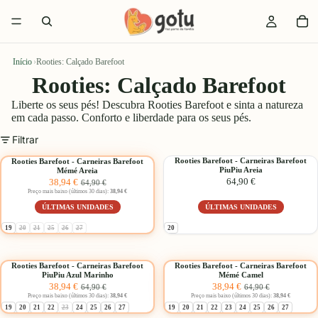
Início
›
Rooties: Calçado Barefoot
Rooties: Calçado Barefoot
Liberte os seus pés! Descubra Rooties Barefoot e sinta a natureza
em cada passo. Conforto e liberdade para os seus pés.
Filtrar
Escolher
Rooties
Rooties
Rooties Barefoot - Carneiras Barefoot
Rooties Barefoot - Carneiras Barefoot
-40%
PiuPiu Areia
Mémé Areia
Barefoot
Barefoot
Preço
Preço
64,90 €
38,94 €
64,90 €
-
-
Promocional
normal
Preço mais baixo (últimos 30 dias):
38,94 €
Carneiras
Carneiras
ÚLTIMAS UNIDADES
ÚLTIMAS UNIDADES
Barefoot
Barefoot
Mémé
PiuPiu
Esgotado:
Esgotado:
Esgotado:
Esgotado:
Esgotado:
19
20
21
25
26
27
20
Areia
Areia
Escolher
Escolher
Rooties
Rooties
Rooties Barefoot - Carneiras Barefoot
Rooties Barefoot - Carneiras Barefoot
-40%
-40%
PiuPiu Azul Marinho
Mémé Camel
Barefoot
Barefoot
Preço
Preço
Preço
Preço
38,94 €
38,94 €
64,90 €
64,90 €
-
-
Promocional
normal
Promocional
normal
Preço mais baixo (últimos 30 dias):
38,94 €
Preço mais baixo (últimos 30 dias):
38,94 €
Carneiras
Carneiras
Esgotado:
19
20
21
22
23
24
25
26
27
19
20
21
22
23
24
25
26
27
Barefoot
Barefoot