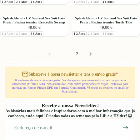
Esgotado:
Esgotado:
1-2 Anos
2-4 Anos
4-6 Anos
1-2 Anos
2-4 Anos
4-6 Anos
UV
UV
Wetsuit
One™
Sun
Sun
Playful
Pink
and
&
Otters
Dotty
Splash
Splash
Splash About - UV Sun and Sea Suit Fato
Splash About - UV Sun and Sea Suit Fato
Sea
Sea
Praia / Piscina térmico Crocodile Swamp
Praia / Piscina térmico Turtle Tide
About
About
Suit
Suit
49,00 €
49,00 €
-
-
Fato
Fato
Esgotado:
Esgotado:
Esgotado:
Esgotado:
1-2 Anos
2-4 Anos
4-6 Anos
1-2 Anos
2-4 Anos
4-6 Anos
UV
UV
Praia
Praia
Sun
Sun
/
/
and
and
Piscina
Piscina
Sea
Sea
térmico
térmico
1
2
Suit
Suit
Tug
Little
Fato
Fato
Boats
Acorns
Praia
Praia
Subscreve à nossa newsletter e tens o envio gratis
*
/
/
Piscina
Piscina
*Condições da oferta de envio grátis: Válido apenas para novos subscritores, na primeira
encomenda (Mínimo 50€). Não acumulável com outras promoções em vigor. Exclusivo para
térmico
térmico
entregas em Pontos Pickup DPD em Portugal Continental. Vê todos os detalhes no email de
Crocodile
Turtle
boas-vindas.
Swamp
Tide
Recebe a nossa Newsletter!
As histórias mais fofinhas e inspiradoras com a melhor informação que já
conheces, estão aqui! Criadas todas as semanas pela Lili e o Hélder! 😊
E-
mail