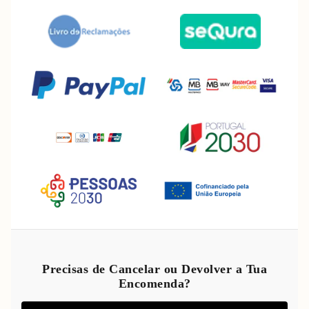
Política de reembolso
Política de privacidade
Precisas de Cancelar ou Devolver a Tua
Encomenda?
Termos do serviço
Política de envio