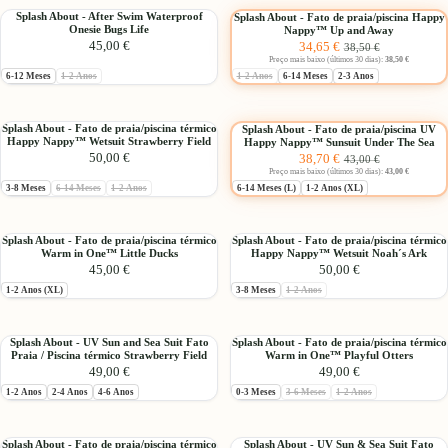
and
praia/piscina
térmico
Splash
Splash
Splash About - After Swim Waterproof
Splash About - Fato de praia/piscina Happy
Sea
térmico
Under
-10%
Onesie Bugs Life
Nappy™ Up and Away
About
About
Suit
Happy
Preço
Preço
45,00 €
34,65 €
the
38,50 €
-
-
Fato
Nappy™
Promocional
normal
Preço mais baixo (últimos 30 dias):
38,50 €
Sea
After
Fato
Praia
Wetsuit
Esgotado:
Esgotado:
1-2 Anos
6-14 Meses
2-3 Anos
6-12 Meses
1-2 Anos
Swim
de
/
Under
Waterproof
praia/piscina
Escolher
Piscina
The
Onesie
Happy
Splash
Splash
térmico
Splash About - Fato de praia/piscina térmico
Sea
Splash About - Fato de praia/piscina UV
Bugs
Nappy™
-10%
Happy Nappy™ Wetsuit Strawberry Field
Happy Nappy™ Sunsuit Under The Sea
About
About
Up
Preço
Preço
50,00 €
38,70 €
Life
Up
43,00 €
-
-
and
Promocional
normal
Preço mais baixo (últimos 30 dias):
43,00 €
and
Fato
Fato
Away
Esgotado:
Esgotado:
6-14 Meses (L)
1-2 Anos (XL)
3-8 Meses
6-14 Meses
1-2 Anos
Away
de
de
praia/piscina
praia/piscina
térmico
UV
Splash
Splash
Splash About - Fato de praia/piscina térmico
Splash About - Fato de praia/piscina térmico
Happy
Happy
Warm in One™ Little Ducks
Happy Nappy™ Wetsuit Noah´s Ark
About
About
45,00 €
50,00 €
Nappy™
Nappy™
-
-
Wetsuit
Sunsuit
Esgotado:
1-2 Anos (XL)
3-8 Meses
1-2 Anos
Fato
Fato
Strawberry
Under
de
de
Field
The
praia/piscina
praia/piscina
Splash
Splash
Splash About - UV Sun and Sea Suit Fato
Sea
Splash About - Fato de praia/piscina térmico
térmico
térmico
Praia / Piscina térmico Strawberry Field
Warm in One™ Playful Otters
About
About
Warm
Happy
49,00 €
49,00 €
-
-
in
Nappy™
Esgotado:
Esgotado:
1-2 Anos
2-4 Anos
4-6 Anos
0-3 Meses
3-6 Meses
1-2 Anos
UV
Fato
One™
Wetsuit
Sun
de
Little
Noah
and
praia/piscina
Ducks
´s
Splash
Splash
Splash About - Fato de praia/piscina térmico
Splash About - UV Sun & Sea Suit Fato