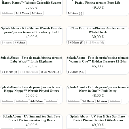
Sea
térmico
Ark
Happy Nappy™ Wetsuit Crocodile Swamp
Praia / Piscina térmico Bugs Life
About
About
Suit
Warm
50,00 €
49,00 €
-
-
Fato
in
Esgotado:
3-8 Meses
6-14 Meses
1-2 Anos
1-2 Anos (S)
Fato
UV
Praia
One™
de
Sun
/
Playful
praia/piscina
&
Piscina
Otters
Splash
Close
Splash About - Kids Shorty Wetsuit Fato de
Close Fato Praia/Piscina térmico curto
térmico
Sea
térmico
praia/piscina térmico Strawberry Field
Whale Shark
About
Fato
Happy
Suit
Strawberry
49,00 €
30,00 €
-
Praia/Piscina
Nappy™
Fato
Field
Esgotado:
Esgotado:
2-4 Anos
4-6 Anos
0-6 Meses (S)
6-12 Meses (M)
Kids
térmico
Wetsuit
Praia
Shorty
curto
Crocodile
/
Wetsuit
Whale
Swamp
Piscina
Splash
Splash
Splash About - Fato de praia/piscina térmico
Splash About - Fato de praia/piscina térmico
Fato
Shark
térmico
Baby Wrap™ Little Elephants
Warm in One™ Hidden Treasure 12-24m
About
About
de
39,50 €
Bugs
45,00 €
-
-
praia/piscina
Life
Esgotado:
0-6 Meses (S)
6-18 Meses (M)
18-30 Meses (L)
1-2 Anos (XL)
Fato
Fato
térmico
de
de
Strawberry
praia/piscina
praia/piscina
Field
Splash
Splash
Splash About - Fato de praia/piscina térmico
Splash About - Fato de praia/piscina térmico
térmico
térmico
Happy Nappy™ Wetsuit Playful Otters
Warm in One™ Pink Dotty
About
About
Baby
Warm
50,00 €
48,00 €
-
-
Wrap™
in
Esgotado:
Esgotado:
Esgotado:
Esgotado:
Esgotado:
0-4 Meses
3-8 Meses
6-14 Meses
1-2 Anos
0-3 Meses
3-6 Meses
1-2 Anos
2-3 Anos
Fato
Fato
Little
One™
de
de
Elephants
Hidden
praia/piscina
praia/piscina
Treasure
Splash
Splash
Splash About - UV Sun and Sea Suit Fato
Splash About - UV Sun & Sea Suit Fato
térmico
térmico
12-
Praia / Piscina térmico Tug Boats
Praia / Piscina térmico Little Acorns
About
About
Happy
Warm
49,00 €
24m
49,00 €
-
-
Nappy™
in