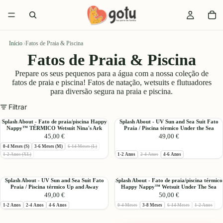
Início
›
Fatos de Praia & Piscina
Fatos de Praia & Piscina
Prepare os seus pequenos para a água com a nossa coleção de
fatos de praia e piscina! Fatos de natação, wetsuits e flutuadores
para diversão segura na praia e piscina.
Filtrar
Splash
Splash
Splash About - Fato de praia/piscina Happy
Splash About - UV Sun and Sea Suit Fato
Nappy™ TÉRMICO Wetsuit Nina's Ark
Praia / Piscina térmico Under the Sea
About
About
45,00 €
49,00 €
-
-
Esgotado:
0-4 Meses (S)
3-6 Meses (M)
6-14 Meses (L)
Fato
UV
Esgotado:
Esgotado:
1-2 Anos (XL)
1-2 Anos
2-4 Anos
4-6 Anos
de
Sun
praia/piscina
and
Happy
Sea
Splash
Splash
Splash About - UV Sun and Sea Suit Fato
Splash About - Fato de praia/piscina térmico
Nappy™
Suit
Praia / Piscina térmico Up and Away
Happy Nappy™ Wetsuit Under The Sea
About
About
TÉRMICO
Fato
49,00 €
50,00 €
-
-
Wetsuit
Praia
Esgotado:
Esgotado:
Esgotado:
1-2 Anos
2-4 Anos
4-6 Anos
0-4 Meses
3-8 Meses
6-14 Meses
1-2 Anos
UV
Fato
Nina's
/
Sun
de
Ark
Piscina
Escolher