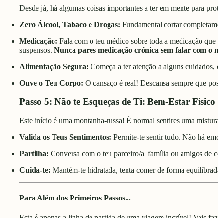
Desde já, há algumas coisas importantes a ter em mente para prot
Zero Álcool, Tabaco e Drogas:
Fundamental cortar completame
Medicação:
Fala com o teu médico sobre
toda
a medicação que e
suspensos.
Nunca pares medicação crónica sem falar com o 
Alimentação Segura:
Começa a ter atenção a alguns cuidados, c
Ouve o Teu Corpo:
O cansaço é real! Descansa sempre que pos
Passo 5: Não te Esqueças de Ti: Bem-Estar Físico
Este início é uma montanha-russa! É normal sentires uma mistura
Valida os Teus Sentimentos:
Permite-te sentir tudo. Não há em
Partilha:
Conversa com o teu parceiro/a, família ou amigos de c
Cuida-te:
Mantém-te hidratada, tenta comer de forma equilibrad
Para Além dos Primeiros Passos...
Esta é apenas a linha de partida de uma viagem incrível! Vais fa