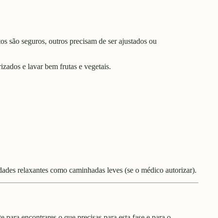
s são seguros, outros precisam de ser ajustados ou
zados e lavar bem frutas e vegetais.
dades relaxantes como caminhadas leves (se o médico autorizar).
te
para encontrares o que precisas para esta fase e para o