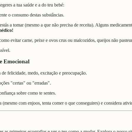
egeres a tua saúde e a do teu bebé:
nte o consumo destas substâncias.
stás a tomar (mesmo a que não precisa de receita). Alguns medicamento
médico!
omo evitar carne, peixe e ovos crus ou malcozidos, queijos não pasteuri
sível.
 e Emocional
 de felicidade, medo, excitação e preocupação.
oções "certas" ou "erradas".
onfiança sobre como te sentes.
a (mesmo com enjoos, tenta comer o que conseguires) e considera ativi
zer as primeiras ecografias e ver o teu corpo a mudar. Explora
o nosso si