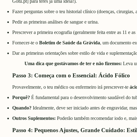
Gotu.pt] para teres já uma ideia!).
Fazer perguntas sobre o teu historial clínico (doenças, cirurgias,
Pedir as primeiras análises de sangue e urina.
Prescrever a primeira ecografia (geralmente feita entre as 11 e a
Fornecer-te o
Boletim de Saúde da Grávida
, um documento ess
Dar as primeiras orientações sobre estilo de vida e suplementaçã
Uma dica que gostávamos de ter e não fizemos:
Leva um
Passo 3: Começa com o Essencial: Ácido Fólico
Provavelmente, o teu médico ou enfermeiro irá prescrever-te
áci
Porquê?
É fundamental para o desenvolvimento saudável do tubo
Quando?
Idealmente, deve ser iniciado
antes
de engravidar, mas
Outros Suplementos:
Poderão também recomendar iodo e, mais t
Passo 4: Pequenos Ajustes, Grande Cuidado: Esti