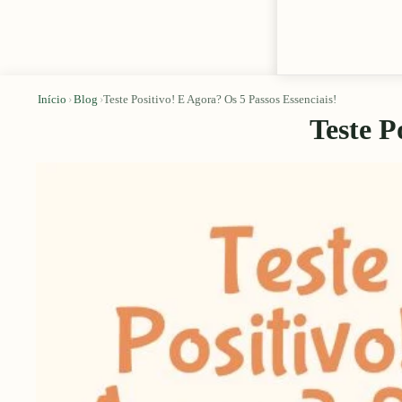
Início
›
Blog
›
Teste Positivo! E Agora? Os 5 Passos Essenciais!
Teste P