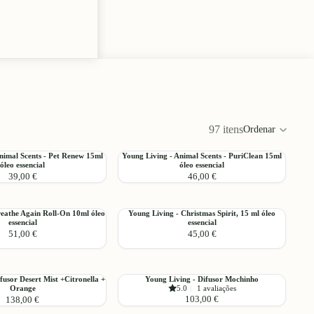
97 itens
Ordenar
Grelh
de
Young
nimal Scents - Pet Renew 15ml
Young Living - Animal Scents - PuriClean 15ml
colun
Adicionar
óleo essencial
óleo essencial
Living
39,00 €
46,00 €
-
Animal
Scents
Young
reathe Again Roll-On 10ml óleo
Young Living - Christmas Spirit, 15 ml óleo
-
Adicionar
essencial
essencial
Living
PuriClean
51,00 €
45,00 €
-
15ml
Christmas
óleo
Spirit,
essencial
15
Young
fusor Desert Mist +Citronella +
Young Living - Difusor Mochinho
Adicionar
ml
Orange
5.0
|
1 avaliações
Living
103,00 €
138,00 €
óleo
-