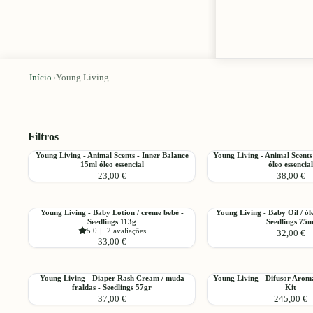
Início
›
Young Living
Filtros
Young
Young
Young Living - Animal Scents - Inner Balance
Young Living - Animal Scents
Adicionar
15ml óleo essencial
óleo essencial
Living
Living
23,00 €
38,00 €
-
-
Animal
Animal
Scents
Scents
Young
Young
Young Living - Baby Lotion / creme bebé -
Young Living - Baby Oil / ól
-
-
Adicionar
Seedlings 113g
Seedlings 75m
Living
Living
Inner
Pet
5.0
|
2 avaliações
32,00 €
-
-
33,00 €
Balance
Care
Baby
Baby
15ml
15ml
Lotion
Oil
óleo
óleo
/
/
Young
Young
Young Living - Diaper Rash Cream / muda
Young Living - Difusor Aroma
essencial
essencial
Adicionar
creme
óleo
fraldas - Seedlings 57gr
Kit
Living
Living
37,00 €
245,00 €
bebé
para
-
-