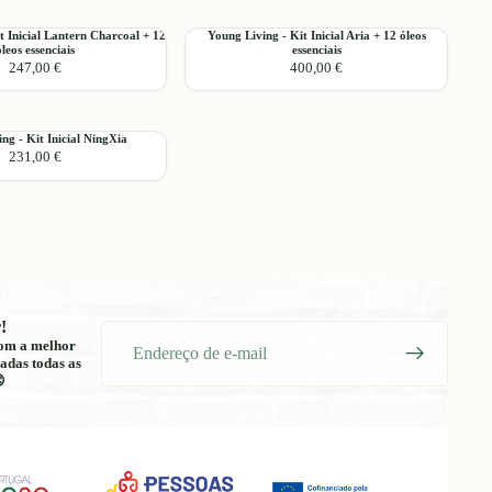
essencial
Difusor
Mochinho
Young
t Inicial Lantern Charcoal + 12
Young Living - Kit Inicial Aria + 12 óleos
Adicionar
óleos essenciais
essenciais
Living
247,00 €
400,00 €
-
Kit
Inicial
Aria
ng - Kit Inicial NingXia
Adicionar
+
231,00 €
12
óleos
essenciais
!
E-
 com a melhor
mail
adas todas as
