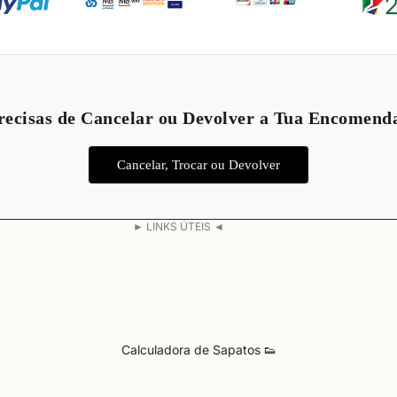
Política de reembolso
Política de privacidade
recisas de Cancelar ou Devolver a Tua Encomend
Termos do serviço
Política de envio
Cancelar, Trocar ou Devolver
Aviso legal
Informações de contacto
► LINKS ÚTEIS ◄
Calculadora de Sapatos 👟