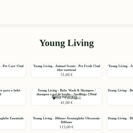
Young Living
Young
Young
 - Pet Care 15ml
Young Living - Animal Scents - Pet Fresh 15ml
Young Living - A
Adicionar
Adicionar
óleo essencial
Living
Living
51,00 €
-
-
Animal
Animal
Scents
Scents
Young
Young
eo para o bebé -
Young Living - Baby Wash & Shampoo /
Young Living - B
-
-
Adicionar
Adicionar
l
shampoo e gel de banho - Seedlings 236ml
Living
Living
Babywearing
Pet
Pet
5.0
|
1 avaliações
-
-
41,00 €
Fresh
Renew
Baby
Breathe
15ml
15ml
Wash
Again
óleo
óleo
&
Roll-
Young
Young
globe Essentials
Young Living - Difusor Aromaglobe Ultrasonic
Young Living - Di
essencial
essencial
Adicionar
Adicionar
Shampoo
On
Diffuser
Living
Living
115,00 €
/
10ml
-
-