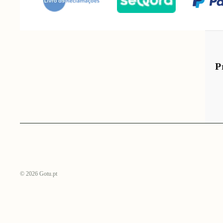
P
© 2026
Gotu.pt