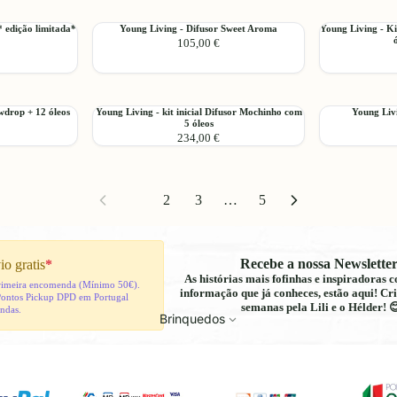
shampoo
óleo
Difusor
Difusor
e
essencial
Aromaglobe
Desert
Young
Young
* edição limitada*
Young Living - Difusor Sweet Aroma
Young Living - Ki
gel
Ultrasonic
Mist
Adicionar
Adicionar
105,00 €
Living
Living
de
Diffuser
+Citronella
-
-
banho
+
Difusor
Kit
-
Orange
Sweet
Inicial
Seedlings
Aroma
Lantern
236ml
Young
Young
ewdrop + 12 óleos
Young Living - kit inicial Difusor Mochinho com
Young Livi
Adicionar
Adicionar
Charcoal
5 óleos
Living
Living
234,00 €
+
-
-
12
kit
Kit
óleos
inicial
Inicial
essenciais
Difusor
NingXia
1
2
3
…
5
Mochinho
com
5
óleos
Recebe a nossa Newsletter
io gratis
*
As histórias mais fofinhas e inspiradoras
 primeira encomenda (Mínimo 50€).
informação que já conheces, estão aqui! Cri
Pontos Pickup DPD em Portugal
semanas pela Lili e o Hélder! 
indas.
Brinquedos