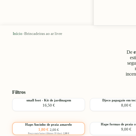
Início
›
Brincadeiras ao ar livre
De
e
est
segu
incen
Filtros
Escolher
small
Djeco
small foot - Kit de jardinagem
Djeco papagaio em tec
16,50 €
8,00 €
foot
papagaio
-
em
Kit
tecido
Escolher
de
Hiboo
Hape
Hape
Hape formas de praia c
Hape Ancinho de praia amarelo
jardinagem
Adicionar
-10%
Preço
Preço
9,00 €
1,80 €
Ancinho
formas
2,00 €
Promocional
normal
Preço mais baixo (últimos 30 dias):
2,00 €
de
de