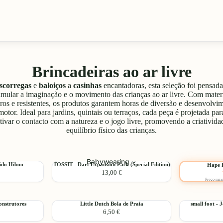
Brincadeiras ao ar livre
scorregas
e
baloiços
a
casinhas
encantadoras, esta seleção foi pensada
imular a imaginação e o movimento das crianças ao ar livre. Com mater
ros e resistentes, os produtos garantem horas de diversão e desenvolvi
motor. Ideal para jardins, quintais ou terraços, cada peça é projetada par
tivar o contacto com a natureza e o jogo livre, promovendo a criativida
equilíbrio físico das crianças.
Escolher
Babywearing
TOSSIT
Hape
ido Hiboo
TOSSIT - Dart Expansion Pack (Special Edition)
Hape P
Adicionar
-10%
13,00 €
-
Pá
Preço mais
Dart
de
Expansion
Escolher
praia
Pack
amarela
Little
small
onstrutores
Little Dutch Bola de Praia
small foot - 
(Special
Adicionar
6,50 €
Dutch
foot
Edition)
Bola
-