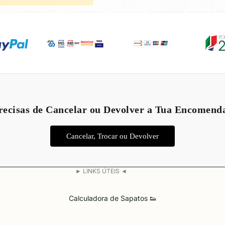
Política de reembolso
Política de privacidade
recisas de Cancelar ou Devolver a Tua Encomend
Termos do serviço
Política de envio
Cancelar, Trocar ou Devolver
Aviso legal
Informações de contacto
► LINKS ÚTEIS ◄
Calculadora de Sapatos 👟