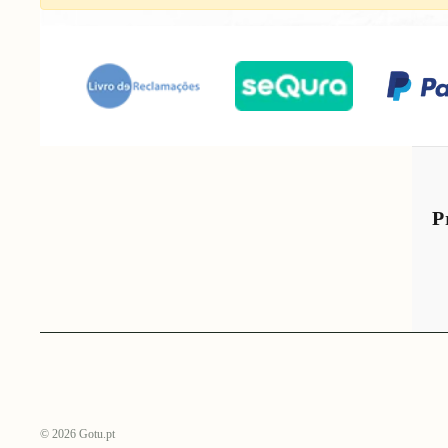
P
© 2026
Gotu.pt