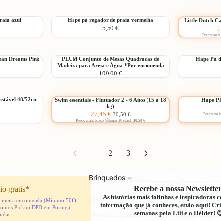
de
Jogo
Praia
de
Hape
Little
raia azul
Hape pá regador de praia vermelha
Little Dutch C
Adicionar
Argolas
Adicionar
-10%
P
5,50 €
1
pá
Dutch
de
P
Preço mais 
regador
Camião
Madeira
de
de
praia
Reboque
PLUM
Hape
cean Dreams Pink
PLUM Conjunto de Mesas Quadradas de
Hape Pá d
vermelha
Adicionar
para
Adicionar
Madeira para Areia e Água *Por encomenda
Conjunto
Pá
praia
199,00 €
de
de
Mesas
mão
Escolher
Quadradas
para
Swim
Hape
ustável 48/52cm
Swim essentials - Flutuador 2 - 6 Anos (15 a 18
Hape Pá
de
a
Adicionar
-10%
-10%
kg)
essentials
Pá
Madeira
praia
Preço
Preço
27,45 €
30,50 €
Preço mais
-
de
para
azul
Promocional
normal
Preço mais baixo (últimos 30 dias):
30,50 €
Flutuador
praia
Areia
2
grande
e
-
azul
Água
6
1
2
3
*Por
Anos
encomenda
(15
Brinquedos
a
18
Recebe a nossa Newsletter
io gratis
*
kg)
As histórias mais fofinhas e inspiradoras
 primeira encomenda (Mínimo 50€).
informação que já conheces, estão aqui! Cri
Pontos Pickup DPD em Portugal
semanas pela Lili e o Hélder! 
indas.