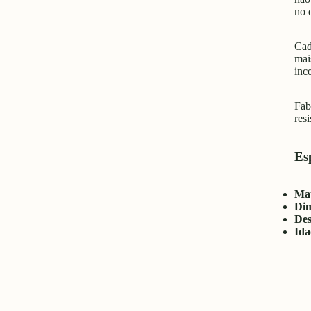
no 
Cad
mai
inc
Fab
res
Esp
Mat
Dim
Des
Id