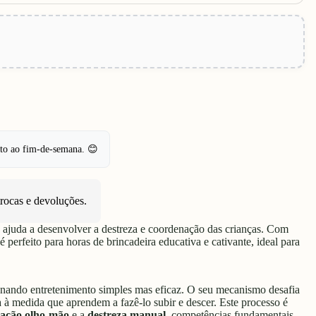
pto ao fim-de-semana. 😊
trocas e devoluções
.
 ajuda a desenvolver a destreza e coordenação das crianças. Com
 perfeito para horas de brincadeira educativa e cativante, ideal para
nando entretenimento simples mas eficaz. O seu mecanismo desafia
à medida que aprendem a fazê-lo subir e descer. Este processo é
ação olho-mão
e a
destreza manual
, competências fundamentais