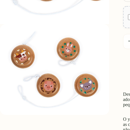
D
q
Des
ado
peq
O y
as 
não