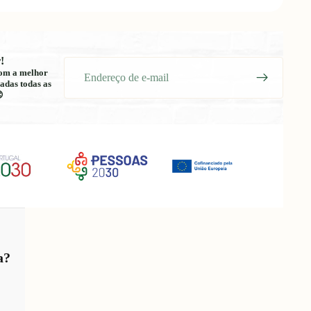
!
E-
 com a melhor
mail
adas todas as

a?