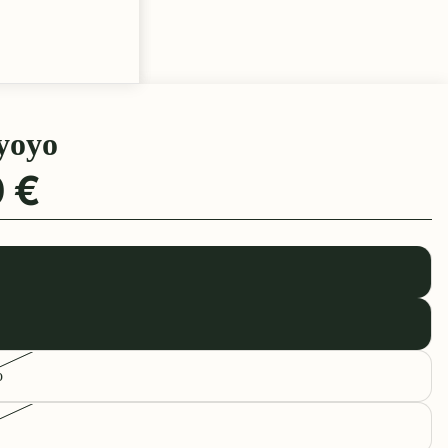
yoyo
 €
o