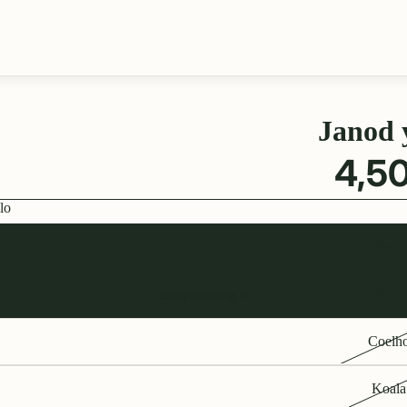
Janod 
4,50
lo
Porco
Vaca
Babywearing
Coelh
Koala