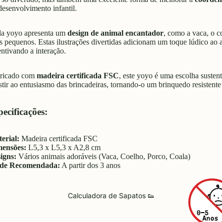
desenvolvimento infantil.
a yoyo apresenta um
design de animal encantador
, como a vaca, o c
s pequenos. Estas ilustrações divertidas adicionam um toque lúdico ao 
entivando a interação.
ricado com
madeira certificada FSC
, este yoyo é uma escolha susten
istir ao entusiasmo das brincadeiras, tornando-o um brinquedo resiste
ecificações:
erial:
Madeira certificada FSC
ensões:
L5,3 x L5,3 x A2,8 cm
igns:
Vários animais adoráveis (Vaca, Coelho, Porco, Coala)
ade Recomendada:
A partir dos 3 anos
Calculadora de Sapatos 👟