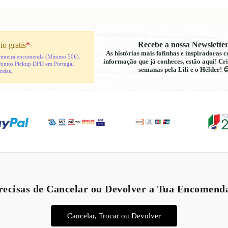
Recebe a nossa Newsletter
io gratis
*
As histórias mais fofinhas e inspiradoras
 primeira encomenda (Mínimo 50€).
informação que já conheces, estão aqui! Cri
Pontos Pickup DPD em Portugal
semanas pela Lili e o Hélder! 
indas.
Política de reembolso
Política de privacidade
recisas de Cancelar ou Devolver a Tua Encomend
Termos do serviço
Política de envio
Cancelar, Trocar ou Devolver
Aviso legal