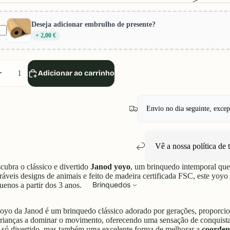
Deseja adicionar embrulho de presente?
+ 2,00 €
iminuir
Aumentar
Adicionar ao carrinho
uantidade
quantidade
Envio no dia seguinte, exce
Vê a nossa política de
cubra o clássico e divertido
Janod yoyo
, um brinquedo intemporal que
ráveis designs de animais e feito de madeira certificada FSC, este yoyo é
Brinquedos
uenos a partir dos 3 anos.
oyo da Janod é um brinquedo clássico adorado por gerações, proporcio
crianças a dominar o movimento, oferecendo uma sensação de conquista 
 só divertido, mas também uma excelente forma de melhorar a
coorden