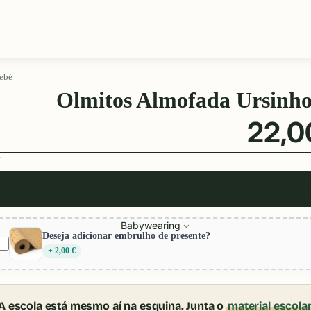
bebé
Olmitos Almofada Ursinho 
22,0
Branc
Babywearing
Deseja adicionar embrulho de presente?
+ 2,00 €
A escola está mesmo aí na esquina. Junta o
material escola