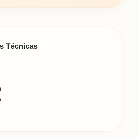
s Técnicas
l
a