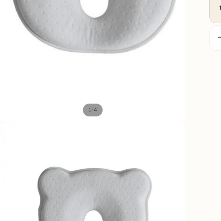
D
q
/
1
4