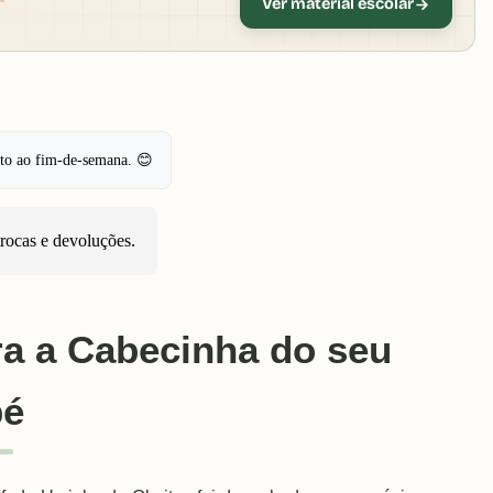
Ver material escolar
pto ao fim-de-semana. 😊
trocas e devoluções
.
ra a Cabecinha do seu
bé