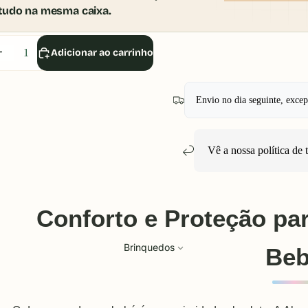
tudo na mesma caixa.
iminuir
Aumentar
Adicionar ao carrinho
uantidade
quantidade
Envio no dia seguinte, exce
Vê a nossa política de
Conforto e Proteção pa
Brinquedos
Be