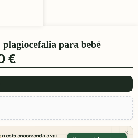
plagiocefalia para bebé
0 €
a
r
a esta encomenda e vai