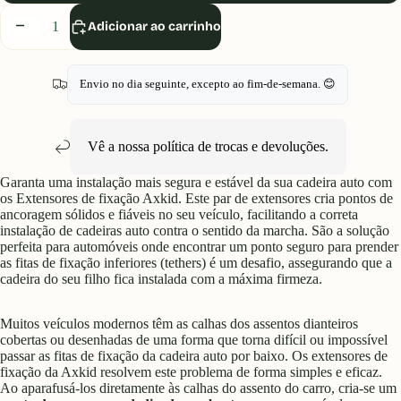
Diminuir
Aumentar
Adicionar ao carrinho
quantidade
quantidade
Envio no dia seguinte, excepto ao fim-de-semana. 😊
Vê a nossa política de
trocas e devoluções
.
Garanta uma instalação mais segura e estável da sua cadeira auto com
os Extensores de fixação Axkid. Este par de extensores cria pontos de
ancoragem sólidos e fiáveis no seu veículo, facilitando a correta
instalação de cadeiras auto contra o sentido da marcha. São a solução
perfeita para automóveis onde encontrar um ponto seguro para prender
as fitas de fixação inferiores (tethers) é um desafio, assegurando que a
cadeira do seu filho fica instalada com a máxima firmeza.
Muitos veículos modernos têm as calhas dos assentos dianteiros
cobertas ou desenhadas de uma forma que torna difícil ou impossível
passar as fitas de fixação da cadeira auto por baixo. Os extensores de
fixação da Axkid resolvem este problema de forma simples e eficaz.
Ao aparafusá-los diretamente às calhas do assento do carro, cria-se um