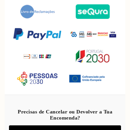
Política de reembolso
Política de privacidade
Precisas de Cancelar ou Devolver a Tua
Encomenda?
Termos do serviço
Política de envio