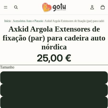
Início
›
Acessórios Auto e Passeio
›
Axkid Argola Extensores de fixação (par) para cadeira 
Axkid Argola Extensores de
fixação (par) para cadeira auto
nórdica
25,00 €
Tamanho
70 mm
120 mm
160 mm