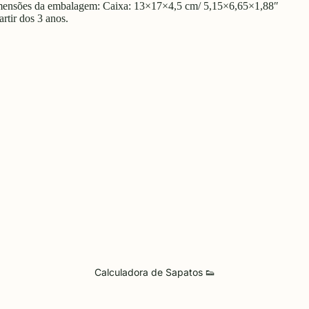
ensões da embalagem:
Caixa: 13×17×4,5 cm/ 5,15×6,65×1,88″
artir dos 3 anos.
Calculadora de Sapatos 👟