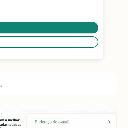
.
!
E-
 com a melhor
mail
adas todas as