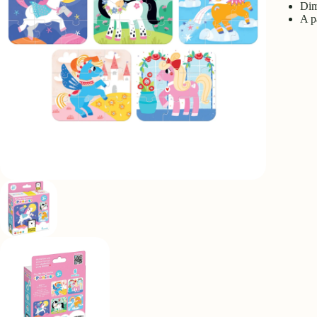
Dim
A p