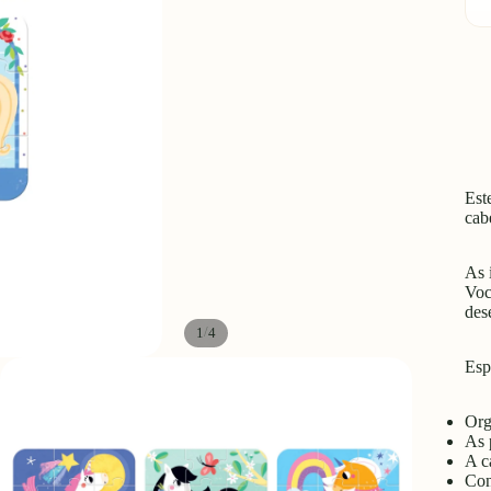
q
Est
cab
As 
Voc
des
/
1
4
Esp
Org
As 
A c
Con