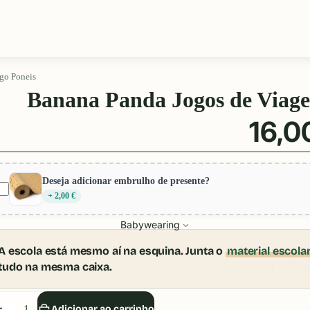
go Poneis
Banana Panda Jogos de Viage
16,0
Deseja adicionar embrulho de presente?
+ 2,00 €
Babywearing
A escola está mesmo aí na esquina. Junta o
material escola
tudo na mesma caixa.
iminuir
Aumentar
Adicionar ao carrinho