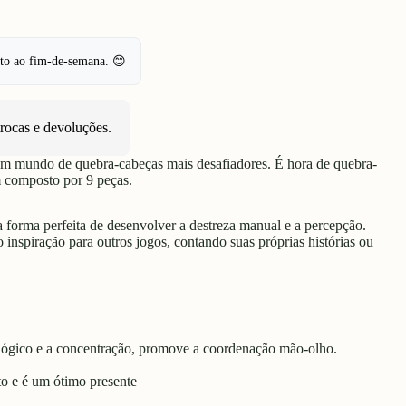
pto ao fim-de-semana. 😊
trocas e devoluções
.
a um mundo de quebra-cabeças mais desafiadores. É hora de quebra-
m composto por 9 peças.
a forma perfeita de desenvolver a destreza manual e a percepção.
nspiração para outros jogos, contando suas próprias histórias ou
lógico e a concentração, promove a coordenação mão-olho.
to e é um ótimo presente