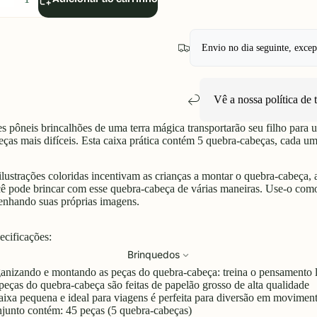
uantidade
quantidade
Envio no dia seguinte, exce
Vê a nossa política de
es pôneis brincalhões de uma terra mágica transportarão seu filho par
eças mais difíceis. Esta caixa prática contém 5 quebra-cabeças, cada u
ilustrações coloridas incentivam as crianças a montar o quebra-cabeça, 
ê pode brincar com esse quebra-cabeça de várias maneiras. Use-o como i
enhando suas próprias imagens.
ecificações:
Brinquedos
anizando e montando as peças do quebra-cabeça: treina o pensamento 
peças do quebra-cabeça são feitas de papelão grosso de alta qualidade
aixa pequena e ideal para viagens é perfeita para diversão em movimen
junto contém:
45 peças (5 quebra-cabeças)