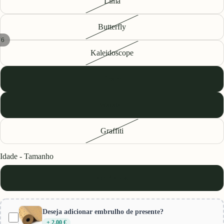
Lima
Butterfly
/
6
Kaleidoscope
Peace
Waratah
Graffiti
Idade - Tamanho
até 3 anos
Deseja adicionar embrulho de presente?
+ 2,00 €