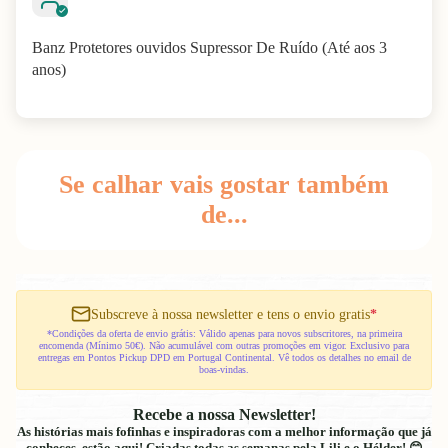
Banz Protetores ouvidos Supressor De Ruído (Até aos 3
anos)
Se calhar vais gostar também
de...
Subscreve à nossa newsletter e tens o envio gratis
*
*Condições da oferta de envio grátis: Válido apenas para novos subscritores, na primeira
encomenda (Mínimo 50€). Não acumulável com outras promoções em vigor. Exclusivo para
entregas em Pontos Pickup DPD em Portugal Continental. Vê todos os detalhes no email de
boas-vindas.
Recebe a nossa Newsletter!
As histórias mais fofinhas e inspiradoras com a melhor informação que já
conheces, estão aqui! Criadas todas as semanas pela Lili e o Hélder! 😊