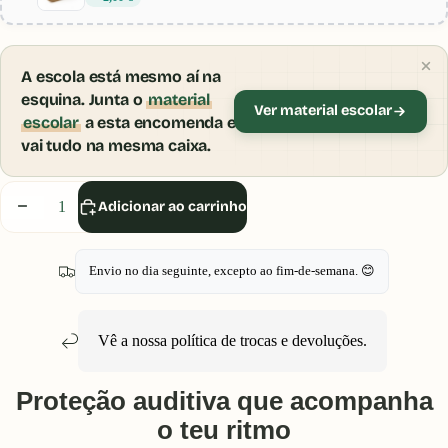
A escola está mesmo aí na
esquina. Junta o
material
Ver material escolar
escolar
a esta encomenda e
vai tudo na mesma caixa.
Diminuir
Aumentar
Adicionar ao carrinho
quantidade
quantidade
Envio no dia seguinte, excepto ao fim-de-semana. 😊
Vê a nossa política de
trocas e devoluções
.
Proteção auditiva que acompanha
o teu ritmo