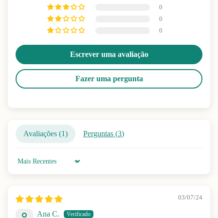
0
0
0
Escrever uma avaliação
Fazer uma pergunta
Avaliações (
1
)
Perguntas (
3
)
Sort by
03/07/24
Ana C.