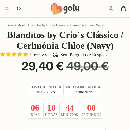
Início
›
Calçado
›
Blanditos by Crio´s Clássico / Cerimónia Chloe (Navy)
Blanditos by Crio´s Clássico /
Cerimónia Chloe (Navy)
7 reviews
Sem Perguntas e Respostas
PREÇO
PREÇO
29,40 €
49,00 €
PROMOCIONAL
NORMAL
COMEÇOU NO DIA
VAI ACABAR NO DIA
30/07/2026
15/08/2026
06
10
43
59
DIAS
HORAS
MINUTOS
SEGUNDOS