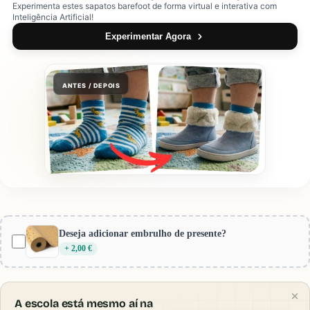
Experimenta estes sapatos barefoot de forma virtual e interativa com
Inteligência Artificial!
Experimentar Agora
ANTES / DEPOIS
Provador Virtual Gotu
Encolher
Pré-visualização:
Blanditos by Crio´s Clássico /
Deseja adicionar embrulho de presente?
Cerimónia Chloe (Navy)
+ 2,00 €
A escola está mesmo aí na