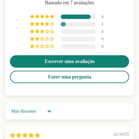
Baseado em 7 avaliações
6
1
0
0
0
Escrever uma avaliação
Fazer uma pergunta
Sort by
21/10/25