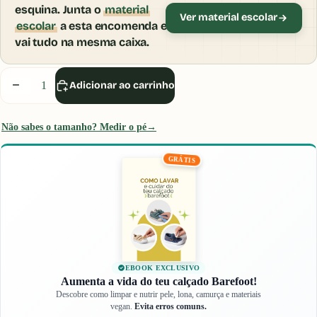
esquina. Junta o
material
Ver material escolar
escolar
a esta encomenda e
vai tudo na mesma caixa.
Inicia sessão ou cria uma conta para usares o
Provador Virtual.
Diminuir
Aumentar
Adicionar ao carrinho
quantidade
quantidade
Iniciar Sessão
Não sabes o tamanho? Medir o pé
→
GRÁTIS
EBOOK EXCLUSIVO
Aumenta a vida do teu calçado Barefoot!
Descobre como limpar e nutrir pele, lona, camurça e materiais
vegan.
Evita erros comuns.