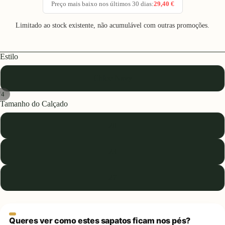
Preço mais baixo nos últimos 30 dias:
29,40 €
Limitado ao stock existente, não acumulável com outras promoções.
Estilo
Chloe Navy
/
4
Tamanho do Calçado
20
23
27
Queres ver como estes sapatos ficam nos pés?