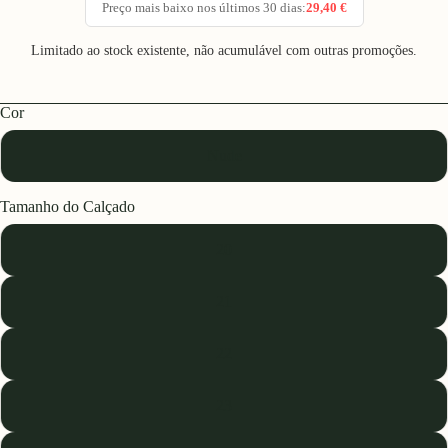
Preço mais baixo nos últimos 30 dias:
29,40 €
Limitado ao stock existente, não acumulável com outras promoções.
Cor
Nude
Tamanho do Calçado
20
21
22
23