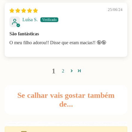
25/06/24
Luísa S.
São fantásticas
O meu filho adorou!! Disse que eram macias!! 🤪🤪
1
2
Se calhar vais gostar também
de...