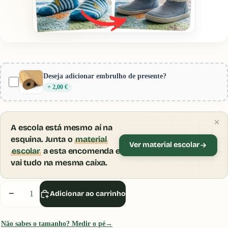
Provador Virtual Gotu
Encolher
Pré-visualização:
Blanditos by Crio´s - Sandálias
Deseja adicionar embrulho de presente?
Abertas Brisa (Nude)
+ 2,00 €
A escola está mesmo aí na
esquina. Junta o
material
Ver material escolar
escolar
a esta encomenda e
vai tudo na mesma caixa.
Inicia sessão ou cria uma conta para usares o
Provador Virtual.
Diminuir
Aumentar
Adicionar ao carrinho
quantidade
quantidade
Iniciar Sessão
Não sabes o tamanho? Medir o pé
→