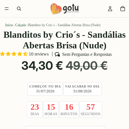
Início
›
Calçado
›
Blanditos by Crio´s - Sandálias Abertas Brisa (Nude)
Blanditos by Crio´s - Sandálias
Abertas Brisa (Nude)
10 reviews
Sem Perguntas e Respostas
PREÇO
PREÇO
34,30 €
49,00 €
PROMOCIONAL
NORMAL
COMEÇOU NO DIA
VAI ACABAR NO DIA
31/07/2026
31/08/2026
23
15
16
56
DIAS
HORAS
MINUTOS
SEGUNDOS