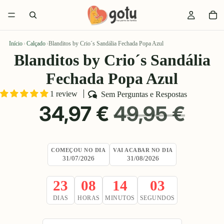
Início
›
Calçado
›
Blanditos by Crio´s Sandália Fechada Popa Azul
Blanditos by Crio´s Sandália
Fechada Popa Azul
1 review
Sem Perguntas e Respostas
PREÇO
PREÇO
34,97 €
49,95 €
PROMOCIONAL
NORMAL
COMEÇOU NO DIA
VAI ACABAR NO DIA
31/07/2026
31/08/2026
23
08
14
02
DIAS
HORAS
MINUTOS
SEGUNDOS