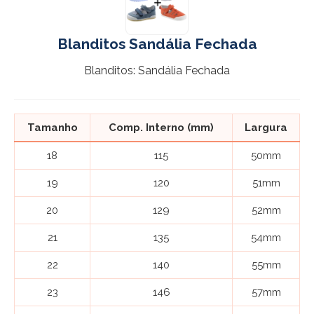
Blanditos Sandália Fechada
Blanditos: Sandália Fechada
Tamanho
Comp. Interno (mm)
Largura
18
115
50mm
19
120
51mm
20
129
52mm
21
135
54mm
22
140
55mm
23
146
57mm