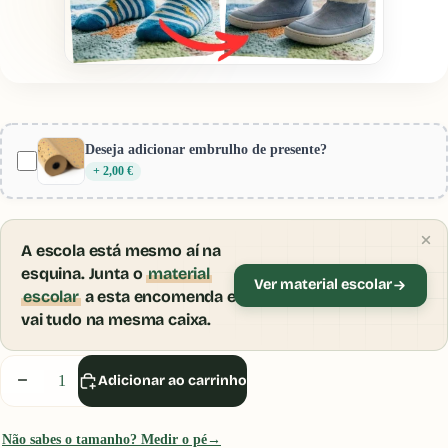
Provador Virtual Gotu
Encolher
Pré-visualização:
Blanditos by Crio´s Sandália
Deseja adicionar embrulho de presente?
Fechada Popa Azul
+ 2,00 €
A escola está mesmo aí na
esquina. Junta o
material
Ver material escolar
escolar
a esta encomenda e
vai tudo na mesma caixa.
Inicia sessão ou cria uma conta para usares o
Provador Virtual.
Diminuir
Aumentar
Adicionar ao carrinho
quantidade
quantidade
Iniciar Sessão
Não sabes o tamanho? Medir o pé
→