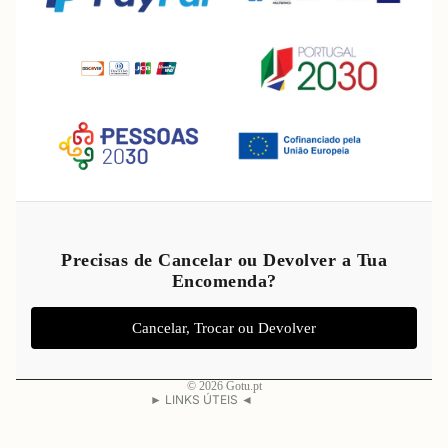
Política de reembolso
Política de privacidade
Precisas de Cancelar ou Devolver a Tua
Encomenda?
Termos do serviço
Política de envio
Cancelar, Trocar ou Devolver
Aviso legal
Informações de contacto
© 2026
Gotu.pt
► LINKS ÚTEIS ◄