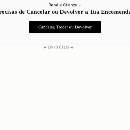
Política de privacidade
Bebé e Criança
recisas de Cancelar ou Devolver a Tua Encomend
Termos do serviço
Política de envio
Cancelar, Trocar ou Devolver
Aviso legal
Informações de contacto
► LINKS ÚTEIS ◄