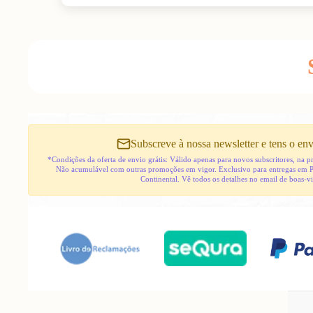
Subscreve à nossa newsletter e tens o env
*Condições da oferta de envio grátis: Válido apenas para novos subscritores, na
Não acumulável com outras promoções em vigor. Exclusivo para entregas em 
Continental. Vê todos os detalhes no email de boas-v