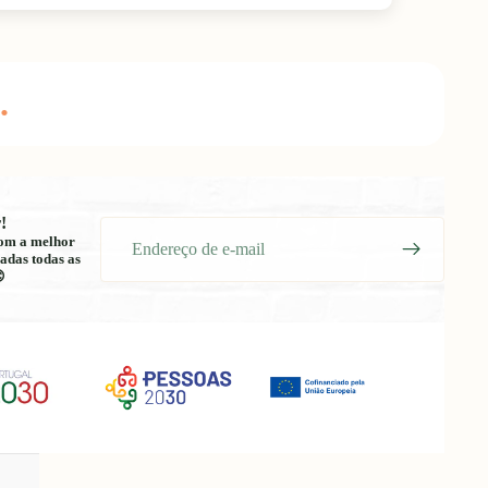
.
!
E-
 com a melhor
mail
adas todas as
