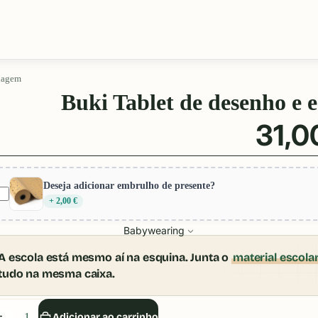
viagem
Buki Tablet de desenho e e
31,0
Deseja adicionar embrulho de presente?
+ 2,00 €
Babywearing
A escola está mesmo aí na esquina. Junta o
material escola
tudo na mesma caixa.
iminuir
Aumentar
Adicionar ao carrinho