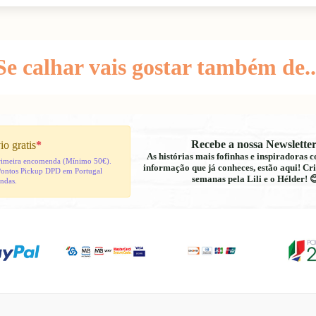
Se calhar vais gostar também de..
Recebe a nossa Newsletter
io gratis
*
As histórias mais fofinhas e inspiradoras
 primeira encomenda (Mínimo 50€).
informação que já conheces, estão aqui! Cri
Pontos Pickup DPD em Portugal
semanas pela Lili e o Hélder! 
indas.
Política de reembolso