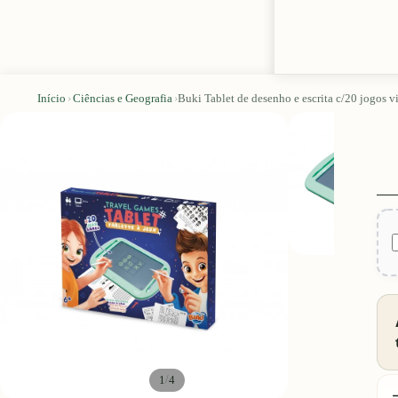
Início
›
Ciências e Geografia
›
Buki Tablet de desenho e escrita c/20 jogos 
/
1
4
D