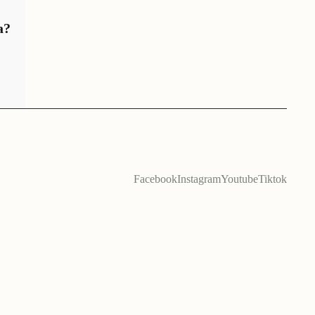
a?
Facebook
Instagram
Youtube
Tiktok