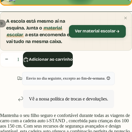
A escola está mesmo aí na
/
9
esquina. Junta o
material
Ver material escolar
escolar
a esta encomenda e
vai tudo na mesma caixa.
Diminuir
Aumentar
Adicionar ao carrinho
quantidade
quantidade
Envio no dia seguinte, excepto ao fim-de-semana. 😊
Vê a nossa política de
trocas e devoluções
.
Mantenha o seu filho seguro e confortável durante todas as viagens de
carro com a cadeira auto i-STAND , concebida para crianças dos 100
aos 150 cm. Com seus recursos de segurança avançados e design
adaptável, esta cadeira auto oferece a combinação perfeita de proteção