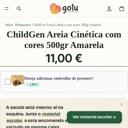
Início
›
Brinquedos
›
ChildGen Areia Cinética com cores 500gr Amarela
ChildGen Areia Cinética com
cores 500gr Amarela
11,00 €
Deseja adicionar embrulho de presente?
+ 2,00 €
A escola está mesmo aí na
esquina. Junta o
material
Ver material escolar
escolar
a esta encomenda e
vai tudo na mesma caixa.