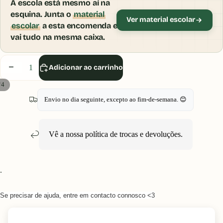
A escola está mesmo aí na
esquina. Junta o
material
Ver material escolar
escolar
a esta encomenda e
vai tudo na mesma caixa.
Diminuir
Aumentar
Adicionar ao carrinho
quantidade
quantidade
/
4
Envio no dia seguinte, excepto ao fim-de-semana. 😊
Vê a nossa política de
trocas e devoluções
.
.
Se precisar de ajuda, entre em contacto connosco <3