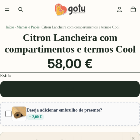
Início
›
Mamãs e Papás
›
Citron Lancheira com compartimentos e termos Cool
Citron Lancheira com
compartimentos e termos Cool
58,00 €
Estilo
cool
Deseja adicionar embrulho de presente?
+ 2,00 €