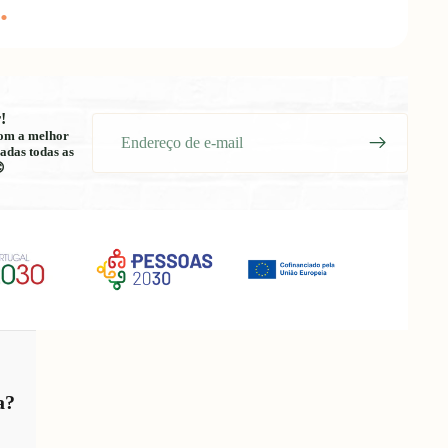
.
!
E-
 com a melhor
mail
adas todas as

a?