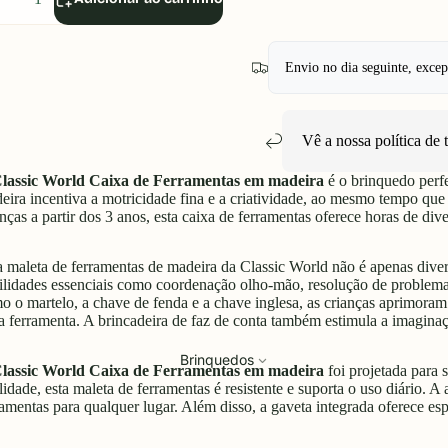
uantidade
quantidade
Envio no dia seguinte, exce
Vê a nossa política de
lassic World Caixa de Ferramentas em madeira
é o brinquedo perfe
eira incentiva a motricidade fina e a criatividade, ao mesmo tempo que 
anças a partir dos 3 anos, esta caixa de ferramentas oferece horas de div
a maleta de ferramentas de madeira da Classic World não é apenas div
ilidades essenciais como coordenação olho-mão, resolução de problemas
o o martelo, a chave de fenda e a chave inglesa, as crianças aprimoram
a ferramenta. A brincadeira de faz de conta também estimula a imaginaçã
Brinquedos
lassic World Caixa de Ferramentas em madeira
foi projetada para 
lidade, esta maleta de ferramentas é resistente e suporta o uso diário. A 
ramentas para qualquer lugar. Além disso, a gaveta integrada oferece es