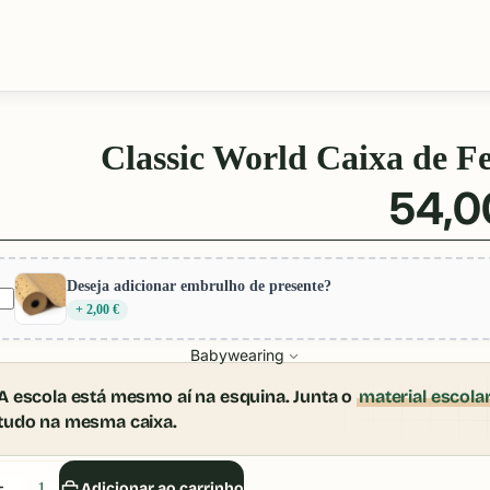
Classic World Caixa de 
54,0
Deseja adicionar embrulho de presente?
+ 2,00 €
Babywearing
A escola está mesmo aí na esquina. Junta o
material escola
tudo na mesma caixa.
iminuir
Aumentar
Adicionar ao carrinho