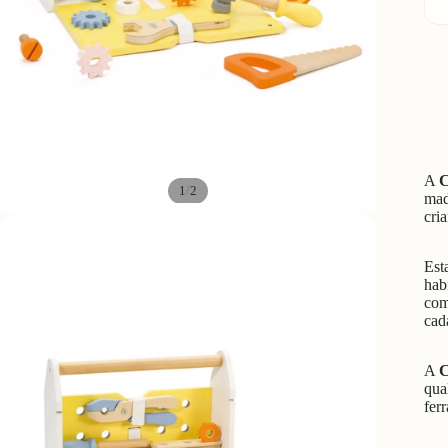
q
A
C
/
1
2
mad
cri
Est
hab
com
cad
A
C
qua
fer