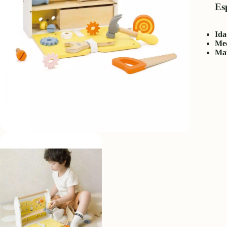
Esp
Ida
Med
Mat