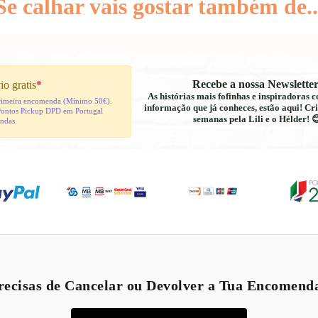
Se calhar vais gostar também de..
Recebe a nossa Newsletter
io gratis
*
As histórias mais fofinhas e inspiradoras
 primeira encomenda (Mínimo 50€).
informação que já conheces, estão aqui! Cri
Pontos Pickup DPD em Portugal
semanas pela Lili e o Hélder! 
indas.
Política de reembolso
Política de privacidade
recisas de Cancelar ou Devolver a Tua Encomend
Termos do serviço
Política de envio