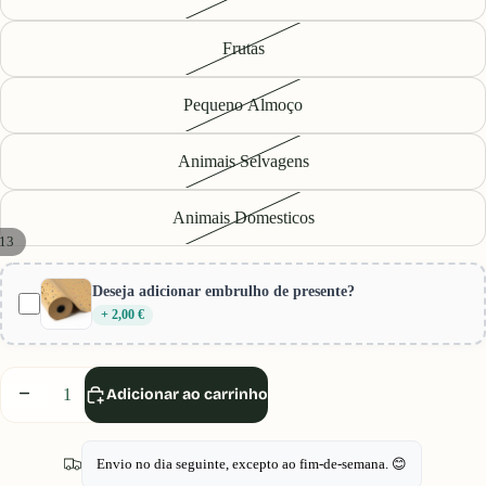
Frutas
Pequeno Almoço
Animais Selvagens
Animais Domesticos
13
Deseja adicionar embrulho de presente?
+ 2,00 €
Diminuir
Aumentar
Adicionar ao carrinho
quantidade
quantidade
Envio no dia seguinte, excepto ao fim-de-semana. 😊