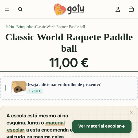
Início
›
Brinquedos
›
Classic World Raquete Paddle ball
Classic World Raquete Paddle
ball
11,00 €
Deseja adicionar embrulho de presente?
+ 2,00 €
A escola está mesmo aí na
esquina. Junta o
material
Ver material escolar
escolar
a esta encomenda e
vai tudo na mesma caixa.