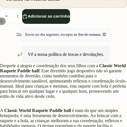
Diminuir
Aumentar
Adicionar ao carrinho
/
5
quantidade
quantidade
Envio no dia seguinte, excepto ao fim-de-semana. 😊
Vê a nossa política de
trocas e devoluções
.
Desperte a alegria e coordenação dos seus filhos com a
Classic World
Raquete Paddle ball
! Este divertido jogo desportivo não só garante
momentos de diversão, como também contribui para o
desenvolvimento saudável, aprimorando reflexos e coordenação óculo-
manual. Ideal para crianças e meninas, esta raquete com bola é perfeita
para brincar em qualquer lugar e a qualquer hora, promovendo um
estilo de vida ativo desde cedo.
A
Classic World Raquete Paddle ball
é mais do que um simples
brinquedo; é uma ferramenta de desenvolvimento. Ao brincar com a
raquete e a bola, as crianças melhoram a sua coordenação, reflexos e
habilidades motoras. O design ergonómico da raquete facilita o