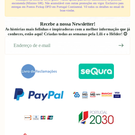
encomenda (Mínimo 50€). Não acumulável com outras promoções em vigor. Exclusivo para
entregas em Pontos Pickup DPD em Portugal Continental. Vê todos os detalhes no email de
boas-vindas.
Recebe a nossa Newsletter!
As histórias mais fofinhas e inspiradoras com a melhor informação que já
conheces, estão aqui! Criadas todas as semanas pela Lili e o Hélder! 😊
E-
mail