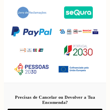
Política de reembolso
Política de privacidade
Precisas de Cancelar ou Devolver a Tua
Encomenda?
Termos do serviço
Política de envio