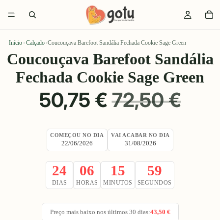
Início
›
Calçado
›
Coucouçava Barefoot Sandália Fechada Cookie Sage Green
Coucouçava Barefoot Sandália
Fechada Cookie Sage Green
PREÇO
PREÇO
50,75 €
72,50 €
PROMOCIONAL
NORMAL
COMEÇOU NO DIA
VAI ACABAR NO DIA
22/06/2026
31/08/2026
24
06
15
58
DIAS
HORAS
MINUTOS
SEGUNDOS
Preço mais baixo nos últimos 30 dias:
43,50 €