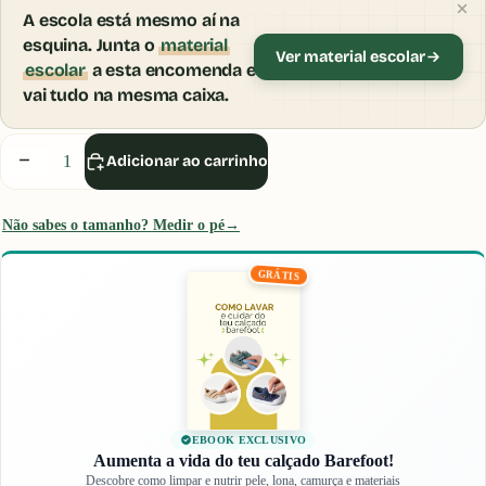
A escola está mesmo aí na
esquina. Junta o
material
Ver material escolar
escolar
a esta encomenda e
vai tudo na mesma caixa.
Inicia sessão ou cria uma conta para usares o
Provador Virtual.
Diminuir
Aumentar
Adicionar ao carrinho
quantidade
quantidade
Iniciar Sessão
Não sabes o tamanho? Medir o pé
→
GRÁTIS
EBOOK EXCLUSIVO
Aumenta a vida do teu calçado Barefoot!
Descobre como limpar e nutrir pele, lona, camurça e materiais