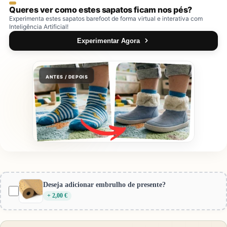
Queres ver como estes sapatos ficam nos pés?
Experimenta estes sapatos barefoot de forma virtual e interativa com
Inteligência Artificial!
Experimentar Agora
ANTES / DEPOIS
Provador Virtual Gotu
Encolher
Pré-visualização:
Coucouçava Barefoot Sandália
Deseja adicionar embrulho de presente?
Fechada Cookie Sage Green
+ 2,00 €