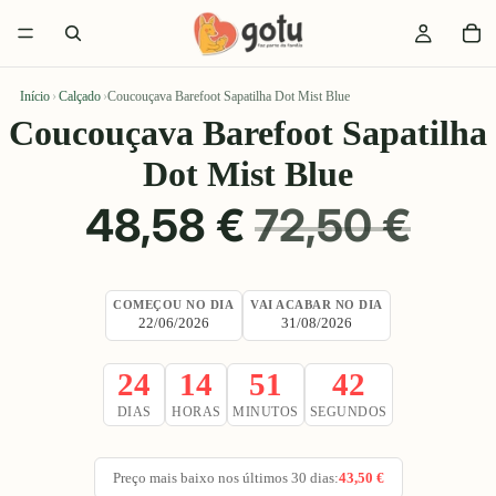
Início
›
Calçado
›
Coucouçava Barefoot Sapatilha Dot Mist Blue
Coucouçava Barefoot Sapatilha
Dot Mist Blue
PREÇO
PREÇO
48,58 €
72,50 €
PROMOCIONAL
NORMAL
COMEÇOU NO DIA
VAI ACABAR NO DIA
22/06/2026
31/08/2026
24
14
51
42
DIAS
HORAS
MINUTOS
SEGUNDOS
Preço mais baixo nos últimos 30 dias:
43,50 €