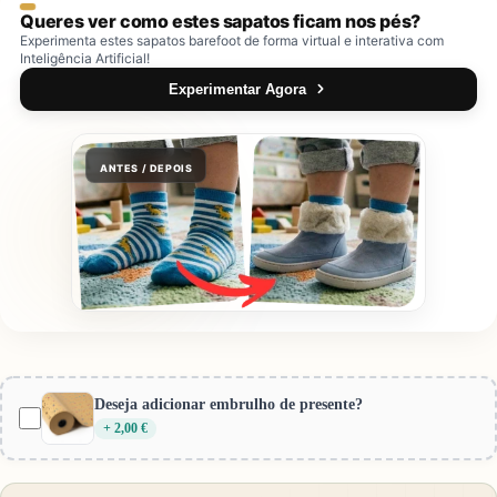
Queres ver como estes sapatos ficam nos pés?
Experimenta estes sapatos barefoot de forma virtual e interativa com
Inteligência Artificial!
Experimentar Agora
ANTES / DEPOIS
Provador Virtual Gotu
Encolher
Pré-visualização:
Coucouçava Barefoot Sapatilha Dot
Deseja adicionar embrulho de presente?
Mist Blue
+ 2,00 €