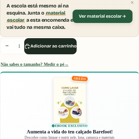
A escola está mesmo aí na
esquina. Junta o
material
Ver material escolar
escolar
a esta encomenda e
vai tudo na mesma caixa.
Inicia sessão ou cria uma conta para usares o
Provador Virtual.
Diminuir
Aumentar
Adicionar ao carrinho
quantidade
quantidade
Iniciar Sessão
Não sabes o tamanho? Medir o pé
→
GRÁTIS
EBOOK EXCLUSIVO
Aumenta a vida do teu calçado Barefoot!
Descobre como limpar e nutrir pele, lona, camurça e materiais