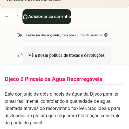
Diminuir
Aumentar
Adicionar ao carrinho
quantidade
quantidade
Envio no dia seguinte, excepto ao fim-de-semana. 😊
Vê a nossa política de
trocas e devoluções
.
Djeco 2 Pinceis de Água Recarregáveis
Este conjunto de dois pincéis de água da Djeco permite
pintar facilmente, controlando a quantidade de água
libertada através do reservatório flexível. São ideais para
atividades de pintura que requerem hidratação constante
da ponta do pincel.