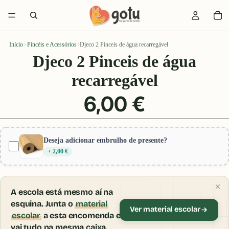
Início
›
Pincéis e Acessórios
›
Djeco 2 Pinceis de água recarregável
Djeco 2 Pinceis de água
recarregável
6,00 €
Deseja adicionar embrulho de presente?
+ 2,00 €
A escola está mesmo aí na
esquina. Junta o
material
Ver material escolar
escolar
a esta encomenda e
vai tudo na mesma caixa.