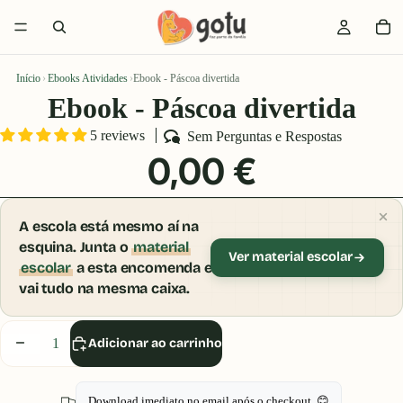
Início
›
Ebooks Atividades
›
Ebook - Páscoa divertida
Ebook - Páscoa divertida
5 reviews
Sem Perguntas e Respostas
0,00 €
A escola está mesmo aí na
esquina. Junta o
material
Ver material escolar
escolar
a esta encomenda e
vai tudo na mesma caixa.
Diminuir
Aumentar
Adicionar ao carrinho
quantidade
quantidade
Download imediato no email após o checkout. 😊