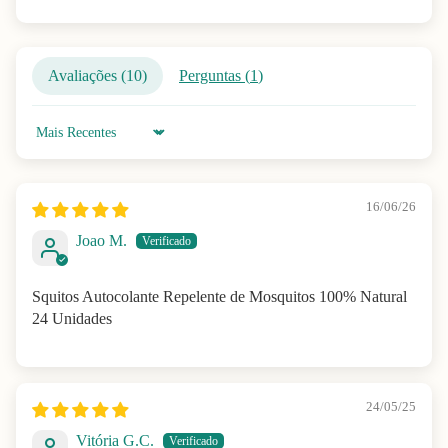
Avaliações (
10
)
Perguntas (
1
)
Sort by
16/06/26
Joao M.
Squitos Autocolante Repelente de Mosquitos 100% Natural
24 Unidades
24/05/25
Vitória G.C.