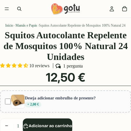
Início
›
Mamãs e Papás
›
Squitos Autocolante Repelente de Mosquitos 100% Natural 24 Un
Squitos Autocolante Repelente
de Mosquitos 100% Natural 24
Unidades
10 reviews
1 pergunta
12,50 €
Deseja adicionar embrulho de presente?
+ 2,00 €
Diminuir
Aumentar
Adicionar ao carrinho