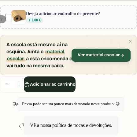
Deseja adicionar embrulho de presente?
/
7
+ 2,00 €
A escola está mesmo aí na
esquina. Junta o
material
Ver material escolar
escolar
a esta encomenda e
vai tudo na mesma caixa.
Diminuir
Aumentar
Adicionar ao carrinho
quantidade
quantidade
Envio pode ser um pouco mais demorado neste produto. 😊
Vê a nossa política de
trocas e devoluções
.