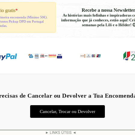
Recebe a nossa Newsletter
io gratis
*
As histórias mais fofinhas e inspiradoras
 primeira encomenda (Mínimo 50€).
informação que já conheces, estão aqui! Cri
Pontos Pickup DPD em Portugal
semanas pela Lili e o Hélder! 
indas.
Política de reembolso
Política de privacidade
recisas de Cancelar ou Devolver a Tua Encomend
Termos do serviço
Política de envio
Cancelar, Trocar ou Devolver
Aviso legal
Informações de contacto
► LINKS ÚTEIS ◄