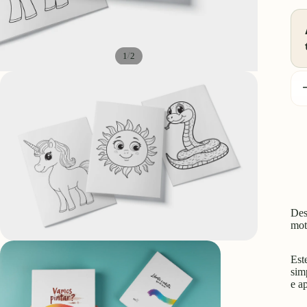
/
1
2
D
q
Des
mot
Est
sim
e a