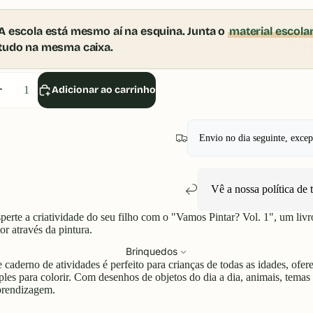
A escola está mesmo aí na esquina. Junta o
material escola
tudo na mesma caixa.
iminuir
Aumentar
Adicionar ao carrinho
uantidade
quantidade
Envio no dia seguinte, exce
Vê a nossa política de
perte a criatividade do seu filho com o "Vamos Pintar? Vol. 1", um liv
or através da pintura.
Brinquedos
e caderno de atividades é perfeito para crianças de todas as idades, ofe
ples para colorir. Com desenhos de objetos do dia a dia, animais, temas d
prendizagem.