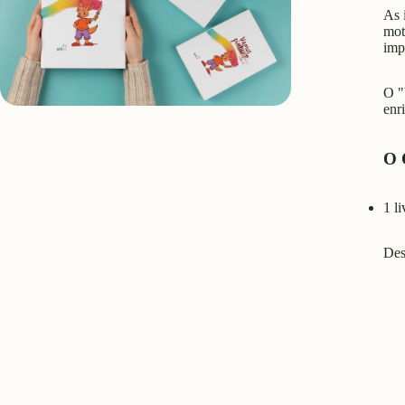
As 
mot
imp
O "
enr
O 
1 l
Des