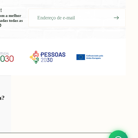
!
E-
 com a melhor
mail
adas todas as

a?