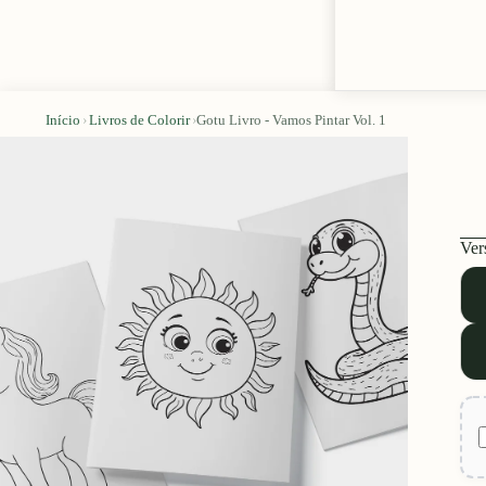
Início
›
Livros de Colorir
›
Gotu Livro - Vamos Pintar Vol. 1
Ver