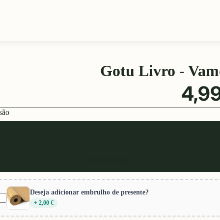
Gotu Livro - Vamo
4,99
são
Digita
Físico
Babywearing
Deseja adicionar embrulho de presente?
+ 2,00 €