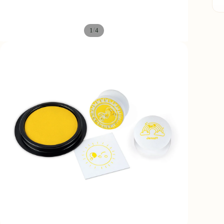
q
/
1
4