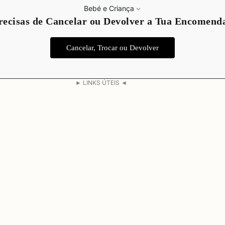
Bebé e Criança
Política de privacidade
recisas de Cancelar ou Devolver a Tua Encomend
Termos do serviço
Política de envio
Cancelar, Trocar ou Devolver
Aviso legal
Informações de contacto
► LINKS ÚTEIS ◄