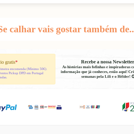
Se calhar vais gostar também de..
Recebe a nossa Newsletter
io gratis
*
As histórias mais fofinhas e inspiradoras
 primeira encomenda (Mínimo 50€).
informação que já conheces, estão aqui! Cri
Pontos Pickup DPD em Portugal
semanas pela Lili e o Hélder! 
indas.
Política de reembolso