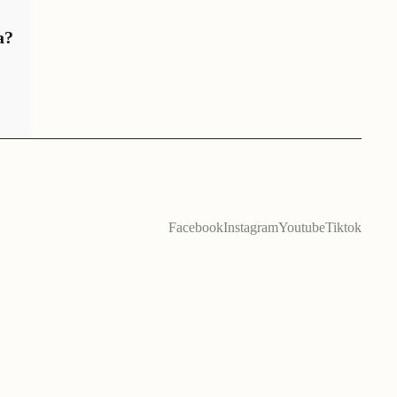
a?
Facebook
Instagram
Youtube
Tiktok