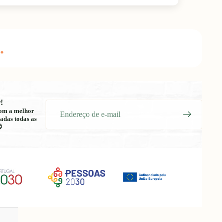
.
!
E-
 com a melhor
mail
adas todas as
