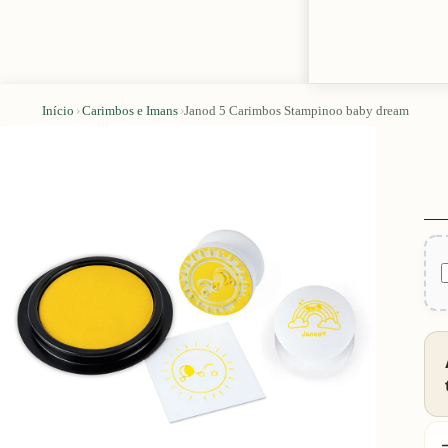
Início
›
Carimbos e Imans
›
Janod 5 Carimbos Stampinoo baby dream
D