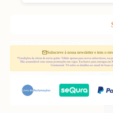
Subscreve à nossa newsletter e tens o env
*Condições da oferta de envio grátis: Válido apenas para novos subscritores, na
Não acumulável com outras promoções em vigor. Exclusivo para entregas em 
Continental. Vê todos os detalhes no email de boas-v