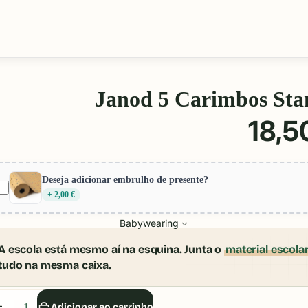
Janod 5 Carimbos St
18,5
Deseja adicionar embrulho de presente?
+ 2,00 €
Babywearing
A escola está mesmo aí na esquina. Junta o
material escola
tudo na mesma caixa.
iminuir
Aumentar
Adicionar ao carrinho