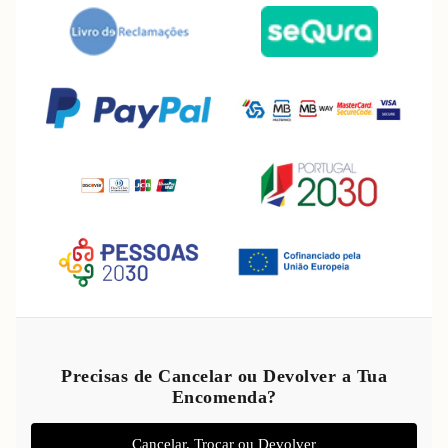
Política de reembolso
Política de privacidade
Precisas de Cancelar ou Devolver a Tua
Encomenda?
Termos do serviço
Política de envio
Cancelar, Trocar ou Devolver