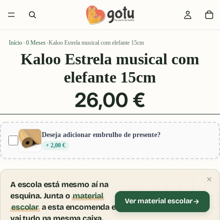
Início
›
0 Meses
›
Kaloo Estrela musical com elefante 15cm
Kaloo Estrela musical com
elefante 15cm
26,00 €
Deseja adicionar embrulho de presente?
+ 2,00 €
A escola está mesmo aí na
esquina. Junta o
material
Ver material escolar
escolar
a esta encomenda e
vai tudo na mesma caixa.