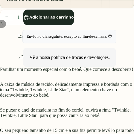
Diminuir
Aumentar
Adicionar ao carrinho
quantidade
quantidade
/
3
Envio no dia seguinte, excepto ao fim-de-semana. 😊
Vê a nossa política de
trocas e devoluções
.
Partilhar um momento especial com o bebé. Que comece a descoberta!
A caixa de música de tecido, delicadamente impressa e bordada com o
tema "Twinkle, Twinkle, Little Star", é um elemento chave no
desenvolvimento do bebé.
Se puxar o anel de madeira no fim do cordel, ouvirá a rima "Twinkle,
Twinkle, Little Star" para que possa cantá-la ao bebé.
O seu pequeno tamanho de 15 cm e a sua fita permite levá-lo para todo