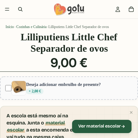
Início
›
Cozinhas e Culinária
›
Lilliputiens Little Chef Separador de ovos
Lilliputiens Little Chef
Separador de ovos
9,00 €
Deseja adicionar embrulho de presente?
+ 2,00 €
A escola está mesmo aí na
esquina. Junta o
material
Ver material escolar
escolar
a esta encomenda e
vai tudo na mesma caixa.