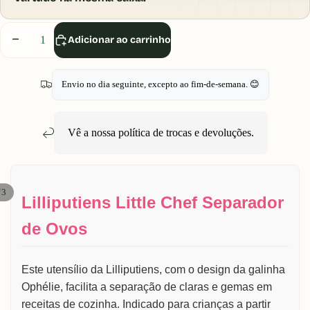
Diminuir
Aumentar
Adicionar ao carrinho
quantidade
quantidade
Envio no dia seguinte, excepto ao fim-de-semana. 😊
Vê a nossa política de
trocas e devoluções
.
/
3
Lilliputiens Little Chef Separador
de Ovos
Este utensílio da Lilliputiens, com o design da galinha
Ophélie, facilita a separação de claras e gemas em
receitas de cozinha. Indicado para crianças a partir