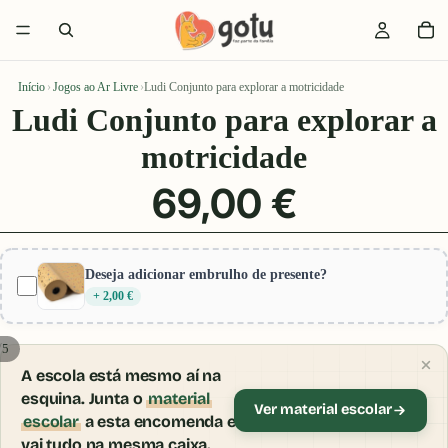
Início
›
Jogos ao Ar Livre
›
Ludi Conjunto para explorar a motricidade
Ludi Conjunto para explorar a
motricidade
69,00 €
Deseja adicionar embrulho de presente?
+ 2,00 €
/
5
A escola está mesmo aí na
esquina. Junta o
material
Ver material escolar
escolar
a esta encomenda e
vai tudo na mesma caixa.