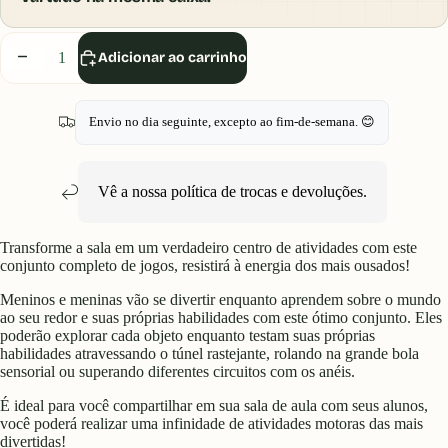
Diminuir
Aumentar
Adicionar ao carrinho
quantidade
quantidade
Envio no dia seguinte, excepto ao fim-de-semana. 😊
Vê a nossa política de
trocas e devoluções
.
Transforme a sala em um verdadeiro centro de atividades com este
conjunto completo de jogos, resistirá à energia dos mais ousados!
Meninos e meninas vão se divertir enquanto aprendem sobre o mundo
ao seu redor e suas próprias habilidades com este ótimo conjunto.
Eles
poderão explorar cada objeto enquanto testam suas próprias
habilidades atravessando o túnel rastejante, rolando na grande bola
sensorial ou superando diferentes circuitos com os anéis.
É ideal para você compartilhar em sua sala de aula com seus alunos,
você poderá realizar uma infinidade de atividades motoras das mais
divertidas!