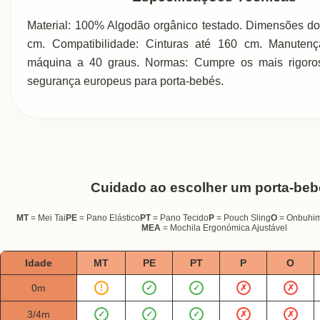
Material: 100% Algodão orgânico testado. Dimensões do 
cm. Compatibilidade: Cinturas até 160 cm. Manutenç
máquina a 40 graus. Normas: Cumpre os mais rigoro
segurança europeus para porta-bebés.
Cuidado ao escolher um porta-beb
MT
= Mei Tai
PE
= Pano Elástico
PT
= Pano Tecido
P
= Pouch Sling
O
= Onbuhi
MEA
= Mochila Ergonómica Ajustável
Idade
MT
PE
PT
P
O
0m
!
✓
✓
✗
✗
3/4m
✓
✓
✓
✗
✗