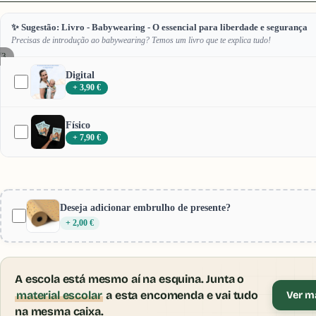
✨ Sugestão: Livro - Babywearing - O essencial para liberdade e segurança
Precisas de introdução ao babywearing? Temos um livro que te explica tudo!
/
3
Digital
+ 3,90 €
Físico
+ 7,90 €
Deseja adicionar embrulho de presente?
+ 2,00 €
A escola está mesmo aí na esquina. Junta o
material escolar
a esta encomenda e vai tudo
Ver ma
na mesma caixa.