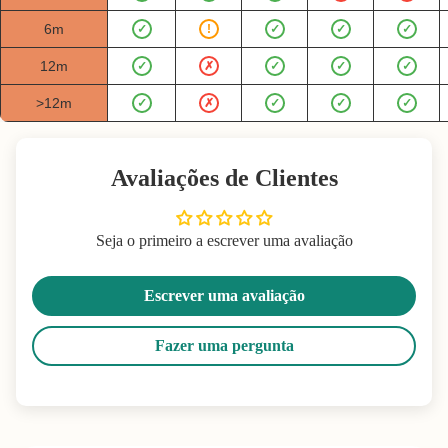
6m
✓
!
✓
✓
✓
12m
✓
✗
✓
✓
✓
>12m
✓
✗
✓
✓
✓
Avaliações de Clientes
Seja o primeiro a escrever uma avaliação
Escrever uma avaliação
Fazer uma pergunta