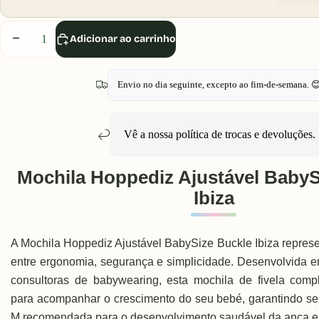
Diminuir
Aumentar
Adicionar ao carrinho
quantidade
quantidade
Envio no dia seguinte, excepto ao fim-de-semana. 
Vê a nossa política de
trocas e devoluções
.
Mochila Hoppediz Ajustável BabyS
Ibiza
A Mochila Hoppediz Ajustável BabySize Buckle Ibiza represen
entre ergonomia, segurança e simplicidade. Desenvolvida 
consultoras de babywearing, esta mochila de fivela comp
para acompanhar o crescimento do seu bebé, garantindo s
M recomendada para o desenvolvimento saudável da anca e c