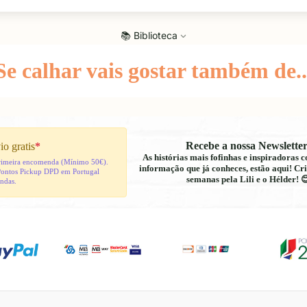
📚 Biblioteca
Se calhar vais gostar também de..
Recebe a nossa Newsletter
io gratis
*
As histórias mais fofinhas e inspiradoras
 primeira encomenda (Mínimo 50€).
informação que já conheces, estão aqui! Cri
Pontos Pickup DPD em Portugal
semanas pela Lili e o Hélder! 
indas.
Política de reembolso