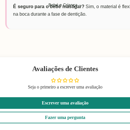
Bebé e Criança
É seguro para o bebé mastigar?
Sim, o material é fle
na boca durante a fase de dentição.
Avaliações de Clientes
Seja o primeiro a escrever uma avaliação
Escrever uma avaliação
Fazer uma pergunta