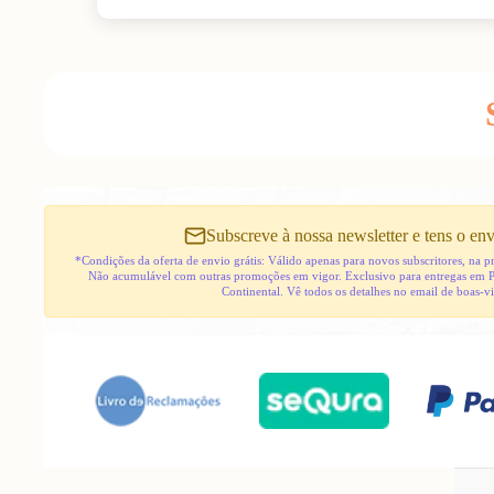
Subscreve à nossa newsletter e tens o env
*Condições da oferta de envio grátis: Válido apenas para novos subscritores, na
Não acumulável com outras promoções em vigor. Exclusivo para entregas em 
Continental. Vê todos os detalhes no email de boas-v