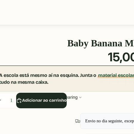
Baby Banana M
15,0
A escola está mesmo aí na esquina. Junta o
material escola
tudo na mesma caixa.
Babywearing
iminuir
Aumentar
Adicionar ao carrinho
uantidade
quantidade
Envio no dia seguinte, exce