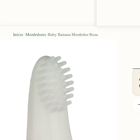
Início
›
Mordedores
›
Baby Banana Mordedor Rosa
D
q