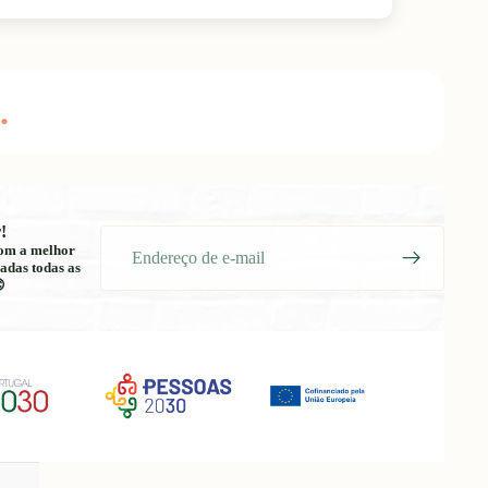
.
!
E-
 com a melhor
mail
adas todas as
