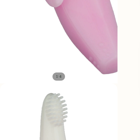
/
1
4