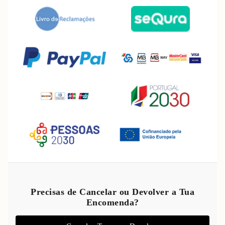
Política de reembolso
Política de privacidade
Precisas de Cancelar ou Devolver a Tua
Encomenda?
Termos do serviço
Política de envio