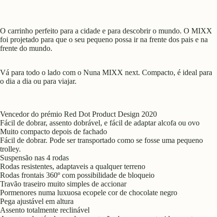
Reproduzir
Reproduzir
Reproduzir
Reproduzir
Reproduzir
Reproduzir
Reproduzir
Reproduzir
o
o
o
o
o
o
o
o
vídeo
vídeo
vídeo
vídeo
vídeo
vídeo
vídeo
vídeo
O carrinho perfeito para a cidade e para descobrir o mundo. O MIXX
foi projetado para que o seu pequeno possa ir na frente dos pais e na
frente do mundo.
Vá para todo o lado com o Nuna MIXX next. Compacto, é ideal para
o dia a dia ou para viajar.
Vencedor do prémio Red Dot Product Design 2020
Fácil de dobrar, assento dobrável, e fácil de adaptar alcofa ou ovo
Muito compacto depois de fachado
Fácil de dobrar. Pode ser transportado como se fosse uma pequeno
trolley.
Suspensão nas 4 rodas
Rodas resistentes, adaptaveis a qualquer terreno
Rodas frontais 360º com possibilidade de bloqueio
Travão traseiro muito simples de accionar
Pormenores numa luxuosa ecopele cor de chocolate negro
Pega ajustável em altura
Assento totalmente reclinável