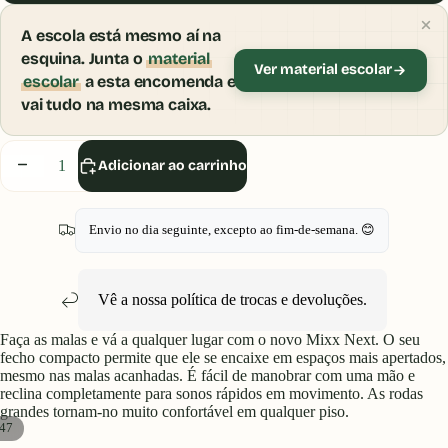
A escola está mesmo aí na
esquina. Junta o
material
Ver material escolar
escolar
a esta encomenda e
vai tudo na mesma caixa.
Diminuir
Aumentar
Adicionar ao carrinho
quantidade
quantidade
Envio no dia seguinte, excepto ao fim-de-semana. 😊
Vê a nossa política de
trocas e devoluções
.
Faça as malas e vá a qualquer lugar com o novo Mixx Next. O seu
fecho compacto permite que ele se encaixe em espaços mais apertados,
mesmo nas malas acanhadas. É fácil de manobrar com uma mão e
reclina completamente para sonos rápidos em movimento. As rodas
grandes tornam-no muito confortável em qualquer piso.
47