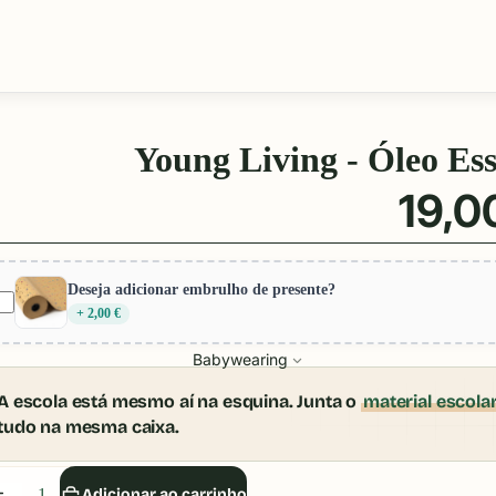
Young Living - Óleo Ess
19,0
Deseja adicionar embrulho de presente?
+ 2,00 €
Babywearing
A escola está mesmo aí na esquina. Junta o
material escola
tudo na mesma caixa.
iminuir
Aumentar
Adicionar ao carrinho