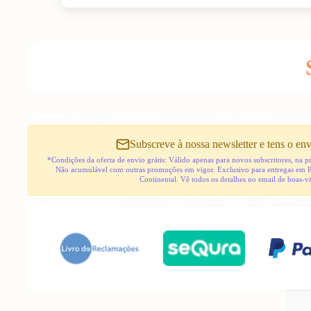
Subscreve à nossa newsletter e tens o env
*Condições da oferta de envio grátis: Válido apenas para novos subscritores, na
Não acumulável com outras promoções em vigor. Exclusivo para entregas em 
Continental. Vê todos os detalhes no email de boas-v