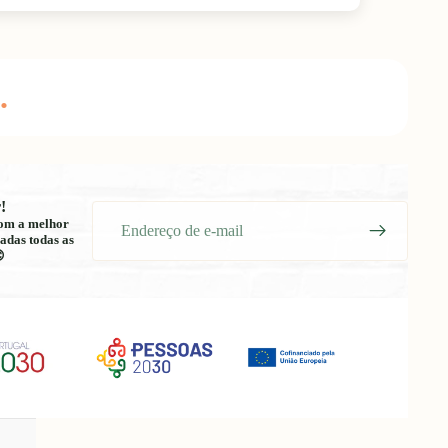
.
!
E-
 com a melhor
mail
adas todas as
