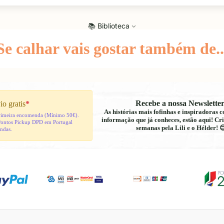
📚 Biblioteca
Se calhar vais gostar também de..
Recebe a nossa Newsletter
io gratis
*
As histórias mais fofinhas e inspiradoras
 primeira encomenda (Mínimo 50€).
informação que já conheces, estão aqui! Cri
Pontos Pickup DPD em Portugal
semanas pela Lili e o Hélder! 
indas.
Política de reembolso