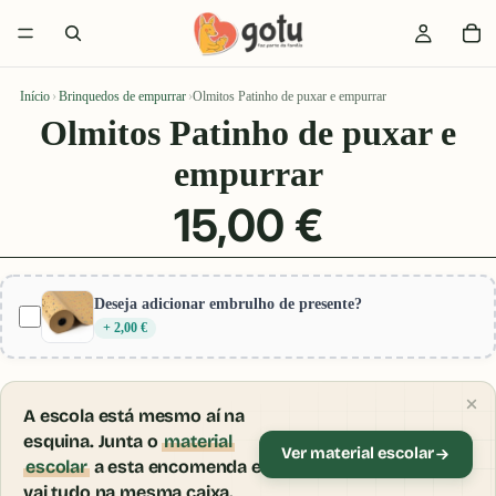
Início
›
Brinquedos de empurrar
›
Olmitos Patinho de puxar e empurrar
Olmitos Patinho de puxar e
empurrar
15,00 €
Deseja adicionar embrulho de presente?
+ 2,00 €
A escola está mesmo aí na
esquina. Junta o
material
Ver material escolar
escolar
a esta encomenda e
vai tudo na mesma caixa.