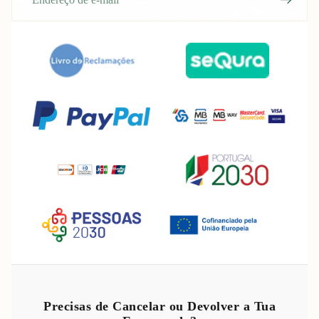
Política de reembolso
Política de privacidade
Precisas de Cancelar ou Devolver a Tua