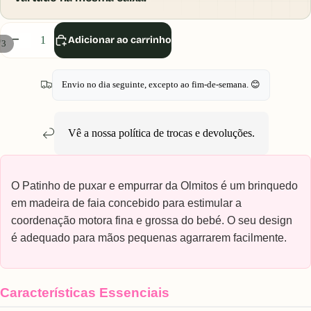
Diminuir
Aumentar
Adicionar ao carrinho
/
3
quantidade
quantidade
Envio no dia seguinte, excepto ao fim-de-semana. 😊
Vê a nossa política de
trocas e devoluções
.
O Patinho de puxar e empurrar da Olmitos é um brinquedo
em madeira de faia concebido para estimular a
coordenação motora fina e grossa do bebé. O seu design
é adequado para mãos pequenas agarrarem facilmente.
Características Essenciais