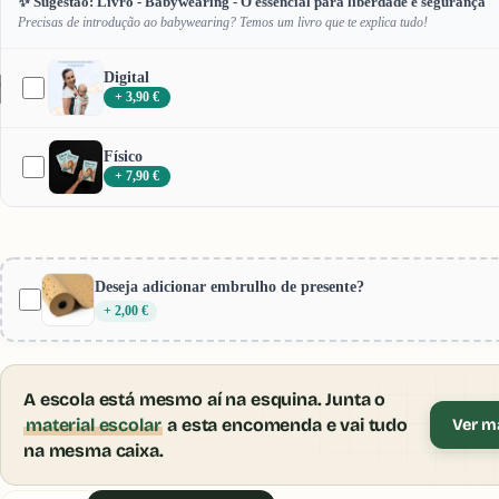
✨ Sugestão: Livro - Babywearing - O essencial para liberdade e segurança
Precisas de introdução ao babywearing? Temos um livro que te explica tudo!
Digital
/
3
+ 3,90 €
Físico
+ 7,90 €
Deseja adicionar embrulho de presente?
+ 2,00 €
A escola está mesmo aí na esquina. Junta o
material escolar
a esta encomenda e vai tudo
Ver ma
na mesma caixa.