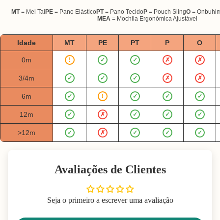
MT
= Mei Tai
PE
= Pano Elástico
PT
= Pano Tecido
P
= Pouch Sling
O
= Onbuhi
MEA
= Mochila Ergonómica Ajustável
Idade
MT
PE
PT
P
O
0m
!
✓
✓
✗
✗
3/4m
✓
✓
✓
✗
✗
6m
✓
!
✓
✓
✓
12m
✓
✗
✓
✓
✓
>12m
✓
✗
✓
✓
✓
Avaliações de Clientes
Seja o primeiro a escrever uma avaliação