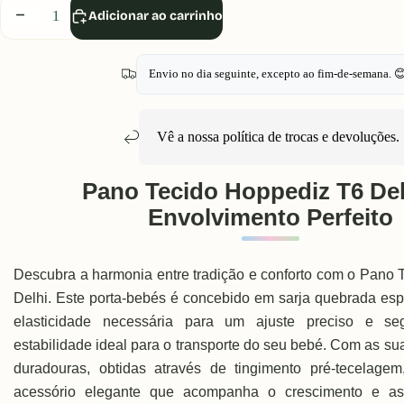
Diminuir
Aumentar
Adicionar ao carrinho
quantidade
quantidade
Envio no dia seguinte, excepto ao fim-de-semana. 
Vê a nossa política de
trocas e devoluções
.
Pano Tecido Hoppediz T6 Del
Envolvimento Perfeito
Descubra a harmonia entre tradição e conforto com o Pano
Delhi. Este porta-bebés é concebido em sarja quebrada esp
elasticidade necessária para um ajuste preciso e s
estabilidade ideal para o transporte do seu bebé. Com as sua
duradouras, obtidas através de tingimento pré-tecelag
acessório elegante que acompanha o crescimento e a