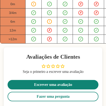
0m
!
✓
✓
✗
✗
3/4m
✓
✓
✓
✗
✗
6m
✓
!
✓
✓
✓
12m
✓
✗
✓
✓
✓
>12m
✓
✗
✓
✓
✓
Avaliações de Clientes
Seja o primeiro a escrever uma avaliação
Escrever uma avaliação
Fazer uma pergunta