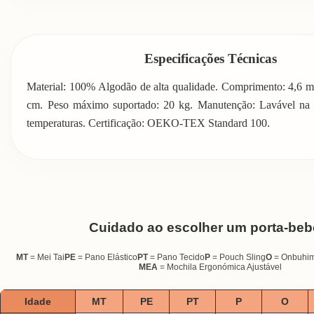
Especificações Técnicas
Material: 100% Algodão de alta qualidade. Comprimento: 4,6 me
cm. Peso máximo suportado: 20 kg. Manutenção: Lavável na 
temperaturas. Certificação: OEKO-TEX Standard 100.
Cuidado ao escolher um porta-beb
MT
= Mei Tai
PE
= Pano Elástico
PT
= Pano Tecido
P
= Pouch Sling
O
= Onbuhi
MEA
= Mochila Ergonómica Ajustável
Idade
MT
PE
PT
P
O