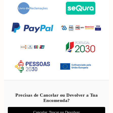
Política de reembolso
Política de privacidade
Precisas de Cancelar ou Devolver a Tua
Encomenda?
Termos do serviço
Política de envio
Cancelar, Trocar ou Devolver